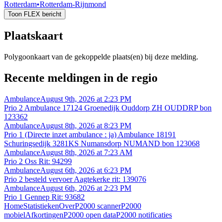
Rotterdam
•
Rotterdam-Rijnmond
Toon FLEX bericht
Plaatskaart
Polygoonkaart van de gekoppelde plaats(en) bij deze melding.
Recente meldingen in de regio
Ambulance
August 9th, 2026 at 2:23 PM
Prio 2 Ambulance 17124 Groenedijk Ouddorp ZH OUDDRP bon
123362
Ambulance
August 8th, 2026 at 8:23 PM
Prio 1 (Directe inzet ambulance : ja) Ambulance 18191
Schuringsedijk 3281KS Numansdorp NUMAND bon 123068
Ambulance
August 8th, 2026 at 7:23 AM
Prio 2 Oss Rit: 94299
Ambulance
August 6th, 2026 at 6:23 PM
Prio 2 besteld vervoer Aagtekerke rit: 139076
Ambulance
August 6th, 2026 at 2:23 PM
Prio 1 Gennep Rit: 93682
Home
Statistieken
Over
P2000 scanner
P2000
mobiel
Afkortingen
P2000 open data
P2000 notificaties