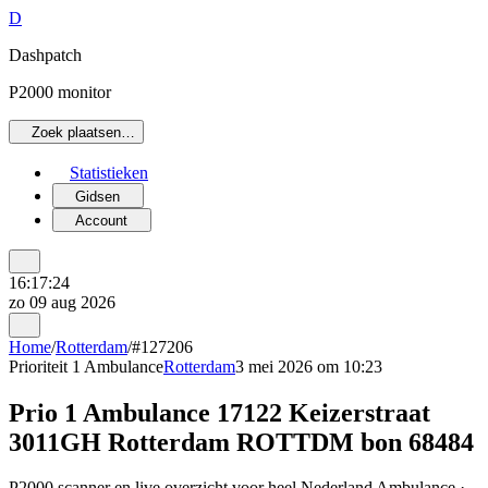
D
Dashpatch
P2000 monitor
Zoek plaatsen…
Statistieken
Gidsen
Account
16:17:24
zo 09 aug 2026
Home
/
Rotterdam
/
#127206
Prioriteit 1
Ambulance
Rotterdam
3 mei 2026 om 10:23
Prio 1 Ambulance 17122 Keizerstraat
3011GH Rotterdam ROTTDM bon 68484
P2000 scanner en live overzicht voor heel Nederland Ambulance ·