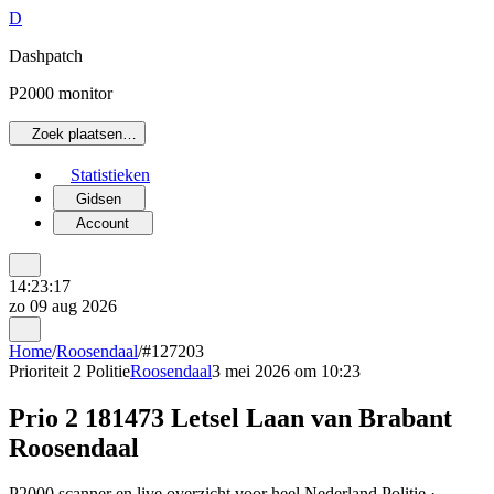
D
Dashpatch
P2000 monitor
Zoek plaatsen…
Statistieken
Gidsen
Account
14:23:17
zo 09 aug 2026
Home
/
Roosendaal
/
#127203
Prioriteit 2
Politie
Roosendaal
3 mei 2026 om 10:23
Prio 2 181473 Letsel Laan van Brabant
Roosendaal
P2000 scanner en live overzicht voor heel Nederland Politie ·