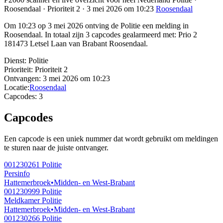
Roosendaal · Prioriteit 2 · 3 mei 2026 om 10:23
Roosendaal
Om 10:23 op 3 mei 2026 ontving de Politie een melding in
Roosendaal. In totaal zijn 3 capcodes gealarmeerd met: Prio 2
181473 Letsel Laan van Brabant Roosendaal.
Dienst:
Politie
Prioriteit:
Prioriteit 2
Ontvangen:
3 mei 2026 om 10:23
Locatie:
Roosendaal
Capcodes:
3
Capcodes
Een capcode is een uniek nummer dat wordt gebruikt om meldingen
te sturen naar de juiste ontvanger.
001230261
Politie
Persinfo
Hattemerbroek
•
Midden- en West-Brabant
001230999
Politie
Meldkamer Politie
Hattemerbroek
•
Midden- en West-Brabant
001230266
Politie