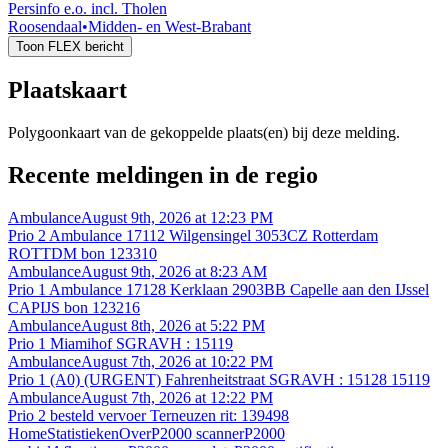
Persinfo e.o. incl. Tholen
Roosendaal
•
Midden- en West-Brabant
Toon FLEX bericht
Plaatskaart
Polygoonkaart van de gekoppelde plaats(en) bij deze melding.
Recente meldingen in de regio
Ambulance
August 9th, 2026 at 12:23 PM
Prio 2 Ambulance 17112 Wilgensingel 3053CZ Rotterdam
ROTTDM bon 123310
Ambulance
August 9th, 2026 at 8:23 AM
Prio 1 Ambulance 17128 Kerklaan 2903BB Capelle aan den IJssel
CAPIJS bon 123216
Ambulance
August 8th, 2026 at 5:22 PM
Prio 1 Miamihof SGRAVH : 15119
Ambulance
August 7th, 2026 at 10:22 PM
Prio 1 (A0) (URGENT) Fahrenheitstraat SGRAVH : 15128 15119
Ambulance
August 7th, 2026 at 12:22 PM
Prio 2 besteld vervoer Terneuzen rit: 139498
Home
Statistieken
Over
P2000 scanner
P2000