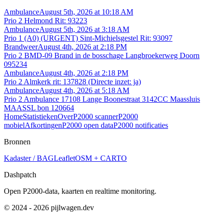
Ambulance
August 5th, 2026 at 10:18 AM
Prio 2 Helmond Rit: 93223
Ambulance
August 5th, 2026 at 3:18 AM
Prio 1 (A0) (URGENT) Sint-Michielsgestel Rit: 93097
Brandweer
August 4th, 2026 at 2:18 PM
Prio 2 BMD-09 Brand in de bosschage Langbroekerweg Doorn
095234
Ambulance
August 4th, 2026 at 2:18 PM
Prio 2 Almkerk rit: 137828 (Directe inzet: ja)
Ambulance
August 4th, 2026 at 5:18 AM
Prio 2 Ambulance 17108 Lange Boonestraat 3142CC Maassluis
MAASSL bon 120664
Home
Statistieken
Over
P2000 scanner
P2000
mobiel
Afkortingen
P2000 open data
P2000 notificaties
Bronnen
Kadaster / BAG
Leaflet
OSM + CARTO
Dashpatch
Open P2000-data, kaarten en realtime monitoring.
© 2024 - 2026 pijlwagen.dev