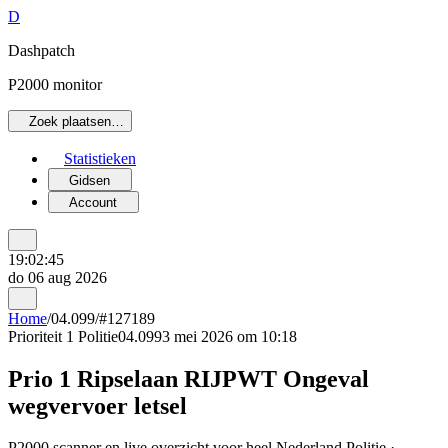
D
Dashpatch
P2000 monitor
Zoek plaatsen…
Statistieken
Gidsen
Account
19:02:45
do 06 aug 2026
Home
/
04.099
/
#127189
Prioriteit 1
Politie
04.099
3 mei 2026 om 10:18
Prio 1 Ripselaan RIJPWT Ongeval
wegvervoer letsel
P2000 scanner en live overzicht voor heel Nederland Politie ·