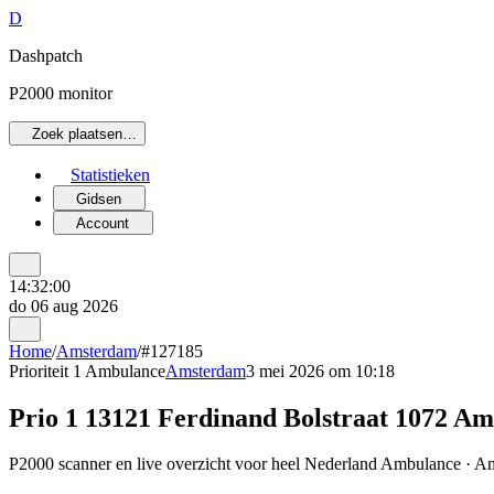
D
Dashpatch
P2000 monitor
Zoek plaatsen…
Statistieken
Gidsen
Account
14:32:00
do 06 aug 2026
Home
/
Amsterdam
/
#127185
Prioriteit 1
Ambulance
Amsterdam
3 mei 2026 om 10:18
Prio 1 13121 Ferdinand Bolstraat 1072 A
P2000 scanner en live overzicht voor heel Nederland Ambulance · Am