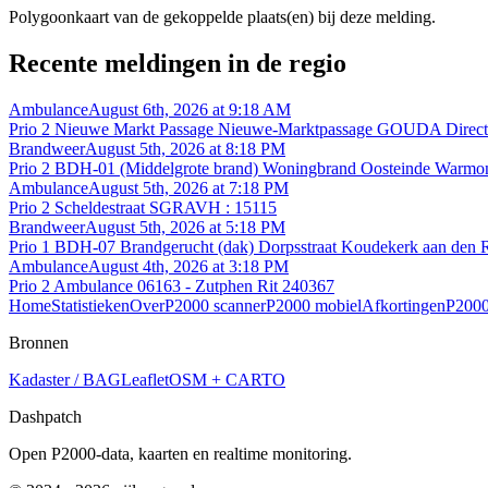
Polygoonkaart van de gekoppelde plaats(en) bij deze melding.
Recente meldingen in de regio
Ambulance
August 6th, 2026 at 9:18 AM
Prio 2 Nieuwe Markt Passage Nieuwe-Marktpassage GOUDA Directe
Brandweer
August 5th, 2026 at 8:18 PM
Prio 2 BDH-01 (Middelgrote brand) Woningbrand Oosteinde Warm
Ambulance
August 5th, 2026 at 7:18 PM
Prio 2 Scheldestraat SGRAVH : 15115
Brandweer
August 5th, 2026 at 5:18 PM
Prio 1 BDH-07 Brandgerucht (dak) Dorpsstraat Koudekerk aan den 
Ambulance
August 4th, 2026 at 3:18 PM
Prio 2 Ambulance 06163 - Zutphen Rit 240367
Home
Statistieken
Over
P2000 scanner
P2000 mobiel
Afkortingen
P2000
Bronnen
Kadaster / BAG
Leaflet
OSM + CARTO
Dashpatch
Open P2000-data, kaarten en realtime monitoring.