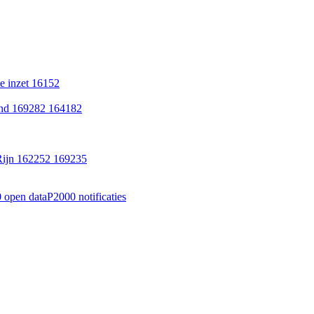
 inzet 16152
ond 169282 164182
Rijn 162252 169235
 open data
P2000 notificaties