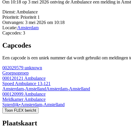
Om 10:18 op 3 mei 2026 ontving de Ambulance een melding in Amster
Dienst:
Ambulance
Prioriteit:
Prioriteit 1
Ontvangen:
3 mei 2026 om 10:18
Locatie:
Amsterdam
Capcodes:
3
Capcodes
Een capcode is een uniek nummer dat wordt gebruikt om meldingen te 
002029579
unknown
Groepsoproep
000120121
Ambulance
Spoed Ambulance 13-121
Amsterdam-Amstelland
Amsterdam-Amstelland
000120999
Ambulance
Meldkamer Ambulance
Spierdijk
•
Amsterdam-Amstelland
Toon FLEX bericht
Plaatskaart