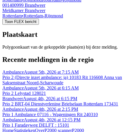
001400999
Brandweer
Meldkamer Brandweer
Rotterdam
•
Rotterdam-Rijnmond
Toon FLEX bericht
Plaatskaart
Polygoonkaart van de gekoppelde plaats(en) bij deze melding.
Recente meldingen in de regio
Ambulance
August 5th, 2026 at 7:15 AM
Prio 2 (Directe inzet ambulance: ja) 10183 Rit 116608 Anna van
Saksenstraat Noord-Scharwoude
Ambulance
August 5th, 2026 at 6:15 AM
Prio 2 Lelystad 128021
Brandweer
August 4th, 2026 at 6:15 PM
Prio 2 BRT-04 Dienstverlening Brielselaan Rotterdam 173431
Ambulance
August 4th, 2026 at 2:15 PM
Prio 1 Ambulance 07116 - Wageningen Rit 240310
Ambulance
August 4th, 2026 at 12:15 PM
Prio 1 Faradayweg DELFT : 15101
Home
Statistieken
Over
P2000 scanner
P2000