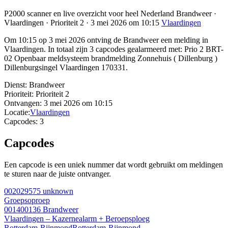
P2000 scanner en live overzicht voor heel Nederland Brandweer ·
Vlaardingen · Prioriteit 2 · 3 mei 2026 om 10:15
Vlaardingen
Om 10:15 op 3 mei 2026 ontving de Brandweer een melding in
Vlaardingen. In totaal zijn 3 capcodes gealarmeerd met: Prio 2 BRT-
02 Openbaar meldsysteem brandmelding Zonnehuis ( Dillenburg )
Dillenburgsingel Vlaardingen 170331.
Dienst:
Brandweer
Prioriteit:
Prioriteit 2
Ontvangen:
3 mei 2026 om 10:15
Locatie:
Vlaardingen
Capcodes:
3
Capcodes
Een capcode is een uniek nummer dat wordt gebruikt om meldingen
te sturen naar de juiste ontvanger.
002029575
unknown
Groepsoproep
001400136
Brandweer
Vlaardingen – Kazernealarm + Beroepsploeg
Rotterdam-Rijnmond
Rotterdam-Rijnmond