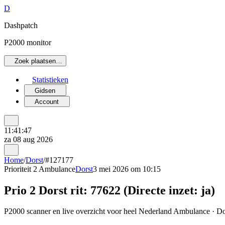
D
Dashpatch
P2000 monitor
Zoek plaatsen…
Statistieken
Gidsen
Account
11:41:47
za 08 aug 2026
Home
/
Dorst
/
#127177
Prioriteit 2
Ambulance
Dorst
3 mei 2026 om 10:15
Prio 2 Dorst rit: 77622 (Directe inzet: ja)
P2000 scanner en live overzicht voor heel Nederland Ambulance · Dor