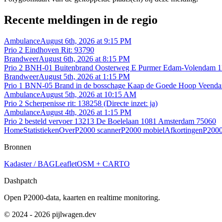
Recente meldingen in de regio
Ambulance
August 6th, 2026 at 9:15 PM
Prio 2 Eindhoven Rit: 93790
Brandweer
August 6th, 2026 at 8:15 PM
Prio 2 BNH-01 Buitenbrand Oosterweg E Purmer Edam-Volendam 
Brandweer
August 5th, 2026 at 1:15 PM
Prio 1 BNN-05 Brand in de bosschage Kaap de Goede Hoop Veend
Ambulance
August 5th, 2026 at 10:15 AM
Prio 2 Scherpenisse rit: 138258 (Directe inzet: ja)
Ambulance
August 4th, 2026 at 1:15 PM
Prio 2 besteld vervoer 13213 De Boelelaan 1081 Amsterdam 75060
Home
Statistieken
Over
P2000 scanner
P2000 mobiel
Afkortingen
P2000
Bronnen
Kadaster / BAG
Leaflet
OSM + CARTO
Dashpatch
Open P2000-data, kaarten en realtime monitoring.
© 2024 - 2026 pijlwagen.dev