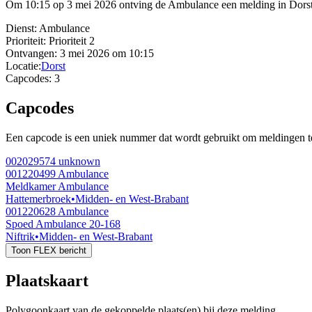
Om 10:15 op 3 mei 2026 ontving de Ambulance een melding in Dorst. In
Dienst:
Ambulance
Prioriteit:
Prioriteit 2
Ontvangen:
3 mei 2026 om 10:15
Locatie:
Dorst
Capcodes:
3
Capcodes
Een capcode is een uniek nummer dat wordt gebruikt om meldingen te 
002029574
unknown
001220499
Ambulance
Meldkamer Ambulance
Hattemerbroek
•
Midden- en West-Brabant
001220628
Ambulance
Spoed Ambulance 20-168
Niftrik
•
Midden- en West-Brabant
Toon FLEX bericht
Plaatskaart
Polygoonkaart van de gekoppelde plaats(en) bij deze melding.