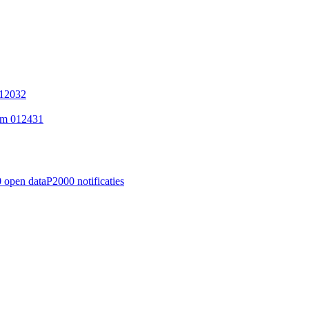
112032
am 012431
 open data
P2000 notificaties