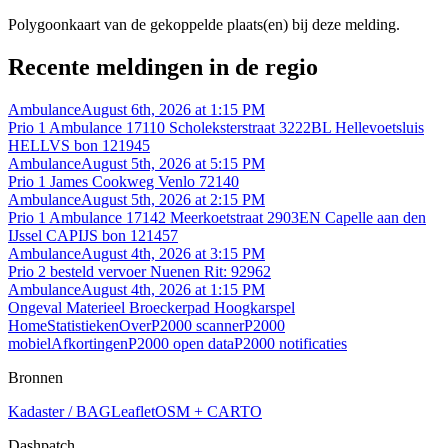
Polygoonkaart van de gekoppelde plaats(en) bij deze melding.
Recente meldingen in de regio
Ambulance
August 6th, 2026 at 1:15 PM
Prio 1 Ambulance 17110 Scholeksterstraat 3222BL Hellevoetsluis
HELLVS bon 121945
Ambulance
August 5th, 2026 at 5:15 PM
Prio 1 James Cookweg Venlo 72140
Ambulance
August 5th, 2026 at 2:15 PM
Prio 1 Ambulance 17142 Meerkoetstraat 2903EN Capelle aan den
IJssel CAPIJS bon 121457
Ambulance
August 4th, 2026 at 3:15 PM
Prio 2 besteld vervoer Nuenen Rit: 92962
Ambulance
August 4th, 2026 at 1:15 PM
Ongeval Materieel Broeckerpad Hoogkarspel
Home
Statistieken
Over
P2000 scanner
P2000
mobiel
Afkortingen
P2000 open data
P2000 notificaties
Bronnen
Kadaster / BAG
Leaflet
OSM + CARTO
Dashpatch