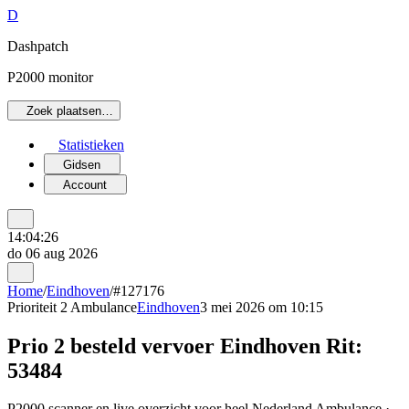
D
Dashpatch
P2000 monitor
Zoek plaatsen…
Statistieken
Gidsen
Account
14:04:26
do 06 aug 2026
Home
/
Eindhoven
/
#127176
Prioriteit 2
Ambulance
Eindhoven
3 mei 2026 om 10:15
Prio 2 besteld vervoer Eindhoven Rit:
53484
P2000 scanner en live overzicht voor heel Nederland Ambulance ·