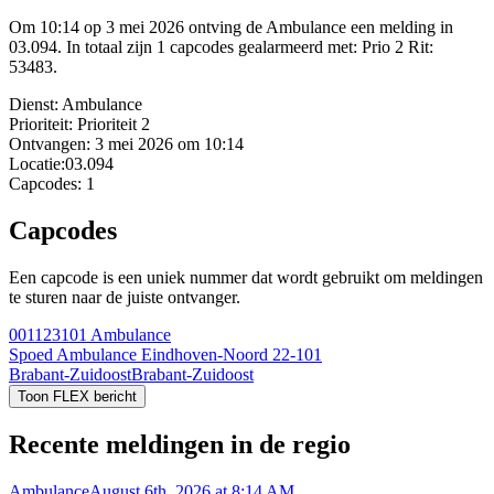
Om 10:14 op 3 mei 2026 ontving de Ambulance een melding in
03.094. In totaal zijn 1 capcodes gealarmeerd met: Prio 2 Rit:
53483.
Dienst:
Ambulance
Prioriteit:
Prioriteit 2
Ontvangen:
3 mei 2026 om 10:14
Locatie:
03.094
Capcodes:
1
Capcodes
Een capcode is een uniek nummer dat wordt gebruikt om meldingen
te sturen naar de juiste ontvanger.
001123101
Ambulance
Spoed Ambulance Eindhoven-Noord 22-101
Brabant-Zuidoost
Brabant-Zuidoost
Toon FLEX bericht
Recente meldingen in de regio
Ambulance
August 6th, 2026 at 8:14 AM