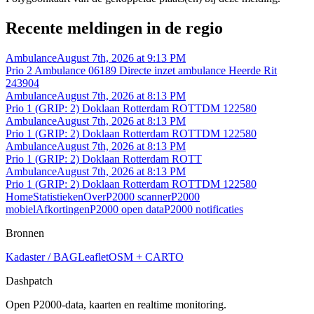
Recente meldingen in de regio
Ambulance
August 7th, 2026 at 9:13 PM
Prio 2 Ambulance 06189 Directe inzet ambulance Heerde Rit
243904
Ambulance
August 7th, 2026 at 8:13 PM
Prio 1 (GRIP: 2) Doklaan Rotterdam ROTTDM 122580
Ambulance
August 7th, 2026 at 8:13 PM
Prio 1 (GRIP: 2) Doklaan Rotterdam ROTTDM 122580
Ambulance
August 7th, 2026 at 8:13 PM
Prio 1 (GRIP: 2) Doklaan Rotterdam ROTT
Ambulance
August 7th, 2026 at 8:13 PM
Prio 1 (GRIP: 2) Doklaan Rotterdam ROTTDM 122580
Home
Statistieken
Over
P2000 scanner
P2000
mobiel
Afkortingen
P2000 open data
P2000 notificaties
Bronnen
Kadaster / BAG
Leaflet
OSM + CARTO
Dashpatch
Open P2000-data, kaarten en realtime monitoring.