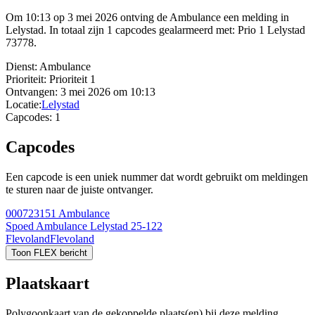
Om 10:13 op 3 mei 2026 ontving de Ambulance een melding in
Lelystad. In totaal zijn 1 capcodes gealarmeerd met: Prio 1 Lelystad
73778.
Dienst:
Ambulance
Prioriteit:
Prioriteit 1
Ontvangen:
3 mei 2026 om 10:13
Locatie:
Lelystad
Capcodes:
1
Capcodes
Een capcode is een uniek nummer dat wordt gebruikt om meldingen
te sturen naar de juiste ontvanger.
000723151
Ambulance
Spoed Ambulance Lelystad 25-122
Flevoland
Flevoland
Toon FLEX bericht
Plaatskaart
Polygoonkaart van de gekoppelde plaats(en) bij deze melding.