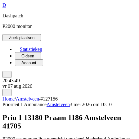
D
Dashpatch
P2000 monitor
Zoek plaatsen…
Statistieken
Gidsen
Account
20:43:49
vr 07 aug 2026
Home
/
Amstelveen
/
#127156
Prioriteit 1
Ambulance
Amstelveen
3 mei 2026 om 10:10
Prio 1 13180 Praam 1186 Amstelveen
41705
P2000 scanner en live overzicht voor heel Nederland Ambulance ·