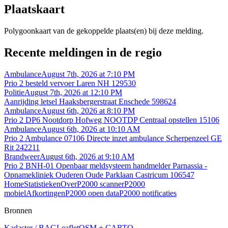
Plaatskaart
Polygoonkaart van de gekoppelde plaats(en) bij deze melding.
Recente meldingen in de regio
Ambulance
August 7th, 2026 at 7:10 PM
Prio 2 besteld vervoer Laren NH 129530
Politie
August 7th, 2026 at 12:10 PM
Aanrijding letsel Haaksbergerstraat Enschede 598624
Ambulance
August 6th, 2026 at 8:10 PM
Prio 2 DP6 Nootdorp Hofweg NOOTDP Centraal opstellen 15106
Ambulance
August 6th, 2026 at 10:10 AM
Prio 2 Ambulance 07106 Directe inzet ambulance Scherpenzeel GE
Rit 242211
Brandweer
August 6th, 2026 at 9:10 AM
Prio 2 BNH-01 Openbaar meldsysteem handmelder Parnassia -
Opnamekliniek Ouderen Oude Parklaan Castricum 106547
Home
Statistieken
Over
P2000 scanner
P2000
mobiel
Afkortingen
P2000 open data
P2000 notificaties
Bronnen
Kadaster / BAG
Leaflet
OSM + CARTO