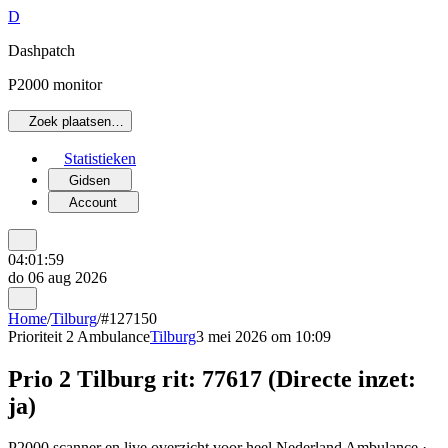
D
Dashpatch
P2000 monitor
Zoek plaatsen…
Statistieken
Gidsen
Account
04:01:59
do 06 aug 2026
Home
/
Tilburg
/
#127150
Prioriteit 2
Ambulance
Tilburg
3 mei 2026 om 10:09
Prio 2 Tilburg rit: 77617 (Directe inzet:
ja)
P2000 scanner en live overzicht voor heel Nederland Ambulance ·