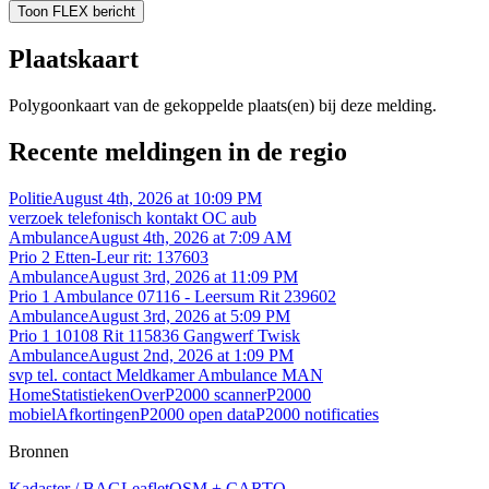
Toon FLEX bericht
Plaatskaart
Polygoonkaart van de gekoppelde plaats(en) bij deze melding.
Recente meldingen in de regio
Politie
August 4th, 2026 at 10:09 PM
verzoek telefonisch kontakt OC aub
Ambulance
August 4th, 2026 at 7:09 AM
Prio 2 Etten-Leur rit: 137603
Ambulance
August 3rd, 2026 at 11:09 PM
Prio 1 Ambulance 07116 - Leersum Rit 239602
Ambulance
August 3rd, 2026 at 5:09 PM
Prio 1 10108 Rit 115836 Gangwerf Twisk
Ambulance
August 2nd, 2026 at 1:09 PM
svp tel. contact Meldkamer Ambulance MAN
Home
Statistieken
Over
P2000 scanner
P2000
mobiel
Afkortingen
P2000 open data
P2000 notificaties
Bronnen
Kadaster / BAG
Leaflet
OSM + CARTO