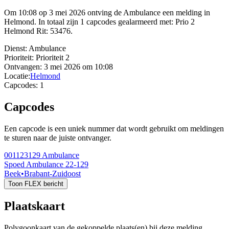
Om 10:08 op 3 mei 2026 ontving de Ambulance een melding in
Helmond. In totaal zijn 1 capcodes gealarmeerd met: Prio 2
Helmond Rit: 53476.
Dienst:
Ambulance
Prioriteit:
Prioriteit 2
Ontvangen:
3 mei 2026 om 10:08
Locatie:
Helmond
Capcodes:
1
Capcodes
Een capcode is een uniek nummer dat wordt gebruikt om meldingen
te sturen naar de juiste ontvanger.
001123129
Ambulance
Spoed Ambulance 22-129
Beek
•
Brabant-Zuidoost
Toon FLEX bericht
Plaatskaart
Polygoonkaart van de gekoppelde plaats(en) bij deze melding.