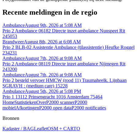
Recente meldingen in de regio
Ambulance
August 9th, 2026 at 5:08 AM
Prio 2 Ambulance 06182 Directe inzet ambulance Nunspeet Rit
245053
Brandweer
August 8th, 2026 at 6:08 AM
Prio 2 BLB-02 Assistentie Ambulance (tilassistentie) Heufke Roggel
234231
Ambulance
August 7th, 2026 at 9:08 AM
Prio 2 Ambulance 08119 Directe inzet ambulance Nijmegen Rit
243200
Ambulance
August 7th, 2026 at 9:08 AM
Prio 2 besteld vervoer HMCW (rood 11) Traumaheelk. Lijnbaan
SGRAVH : (medium care) 15228
Ambulance
August 5th, 2026 at 5:08 PM
Prio 1 13112 Prinsengracht 1016 Amsterdam 75464
Home
Statistieken
Over
P2000 scanner
P2000
mobiel
Afkortingen
P2000 open data
P2000 notificaties
Bronnen
Kadaster / BAG
Leaflet
OSM + CARTO