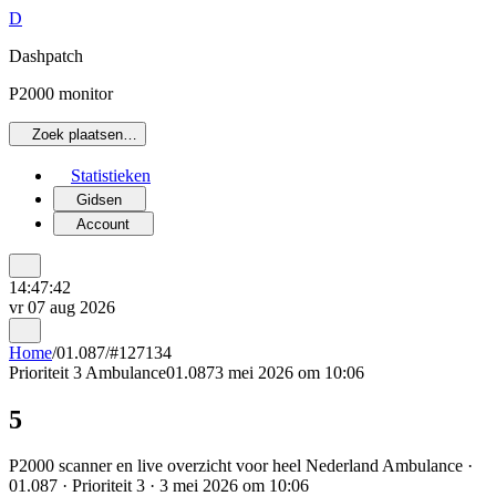
D
Dashpatch
P2000 monitor
Zoek plaatsen…
Statistieken
Gidsen
Account
14:47:42
vr 07 aug 2026
Home
/
01.087
/
#127134
Prioriteit 3
Ambulance
01.087
3 mei 2026 om 10:06
5
P2000 scanner en live overzicht voor heel Nederland Ambulance ·
01.087 · Prioriteit 3 · 3 mei 2026 om 10:06