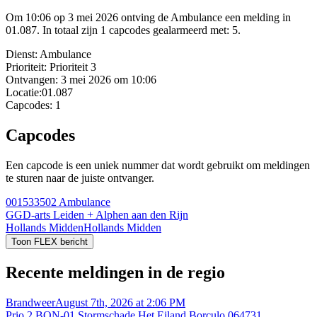
Om 10:06 op 3 mei 2026 ontving de Ambulance een melding in
01.087. In totaal zijn 1 capcodes gealarmeerd met: 5.
Dienst:
Ambulance
Prioriteit:
Prioriteit 3
Ontvangen:
3 mei 2026 om 10:06
Locatie:
01.087
Capcodes:
1
Capcodes
Een capcode is een uniek nummer dat wordt gebruikt om meldingen
te sturen naar de juiste ontvanger.
001533502
Ambulance
GGD-arts Leiden + Alphen aan den Rijn
Hollands Midden
Hollands Midden
Toon FLEX bericht
Recente meldingen in de regio
Brandweer
August 7th, 2026 at 2:06 PM
Prio 2 BON-01 Stormschade Het Eiland Borculo 064731