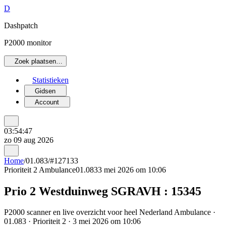
D
Dashpatch
P2000 monitor
Zoek plaatsen…
Statistieken
Gidsen
Account
03:54:47
zo 09 aug 2026
Home
/
01.083
/
#127133
Prioriteit 2
Ambulance
01.083
3 mei 2026 om 10:06
Prio 2 Westduinweg SGRAVH : 15345
P2000 scanner en live overzicht voor heel Nederland Ambulance ·
01.083 · Prioriteit 2 · 3 mei 2026 om 10:06