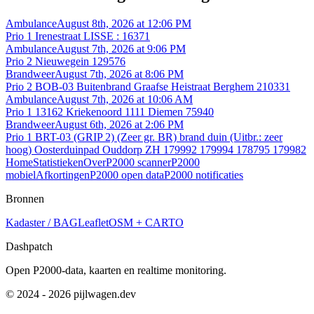
Ambulance
August 8th, 2026 at 12:06 PM
Prio 1 Irenestraat LISSE : 16371
Ambulance
August 7th, 2026 at 9:06 PM
Prio 2 Nieuwegein 129576
Brandweer
August 7th, 2026 at 8:06 PM
Prio 2 BOB-03 Buitenbrand Graafse Heistraat Berghem 210331
Ambulance
August 7th, 2026 at 10:06 AM
Prio 1 13162 Kriekenoord 1111 Diemen 75940
Brandweer
August 6th, 2026 at 2:06 PM
Prio 1 BRT-03 (GRIP 2) (Zeer gr. BR) brand duin (Uitbr.: zeer
hoog) Oosterduinpad Ouddorp ZH 179992 179994 178795 179982
Home
Statistieken
Over
P2000 scanner
P2000
mobiel
Afkortingen
P2000 open data
P2000 notificaties
Bronnen
Kadaster / BAG
Leaflet
OSM + CARTO
Dashpatch
Open P2000-data, kaarten en realtime monitoring.
© 2024 - 2026 pijlwagen.dev