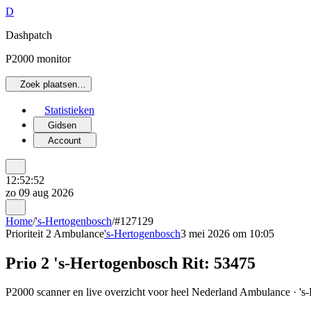
D
Dashpatch
P2000 monitor
Zoek plaatsen…
Statistieken
Gidsen
Account
12:52:52
zo 09 aug 2026
Home
/
's-Hertogenbosch
/
#127129
Prioriteit 2
Ambulance
's-Hertogenbosch
3 mei 2026 om 10:05
Prio 2 's-Hertogenbosch Rit: 53475
P2000 scanner en live overzicht voor heel Nederland Ambulance · 's-