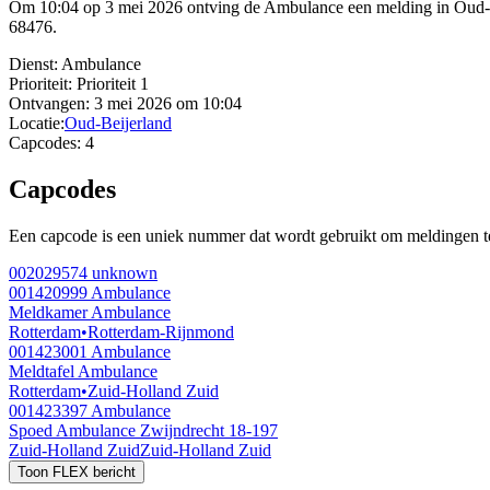
Om 10:04 op 3 mei 2026 ontving de Ambulance een melding in Oud-
68476.
Dienst:
Ambulance
Prioriteit:
Prioriteit 1
Ontvangen:
3 mei 2026 om 10:04
Locatie:
Oud-Beijerland
Capcodes:
4
Capcodes
Een capcode is een uniek nummer dat wordt gebruikt om meldingen te 
002029574
unknown
001420999
Ambulance
Meldkamer Ambulance
Rotterdam
•
Rotterdam-Rijnmond
001423001
Ambulance
Meldtafel Ambulance
Rotterdam
•
Zuid-Holland Zuid
001423397
Ambulance
Spoed Ambulance Zwijndrecht 18-197
Zuid-Holland Zuid
Zuid-Holland Zuid
Toon FLEX bericht