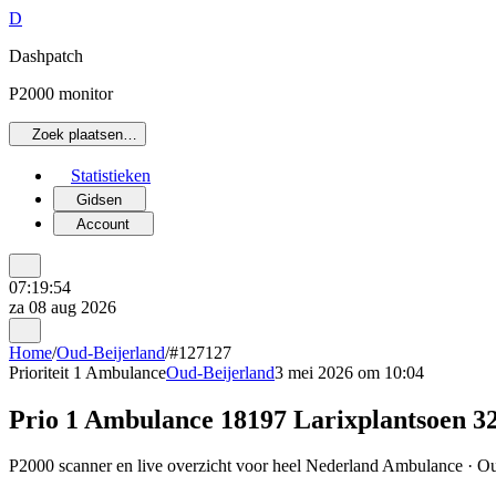
D
Dashpatch
P2000 monitor
Zoek plaatsen…
Statistieken
Gidsen
Account
07:19:54
za 08 aug 2026
Home
/
Oud-Beijerland
/
#127127
Prioriteit 1
Ambulance
Oud-Beijerland
3 mei 2026 om 10:04
Prio 1 Ambulance 18197 Larixplantsoen
P2000 scanner en live overzicht voor heel Nederland Ambulance · Oud