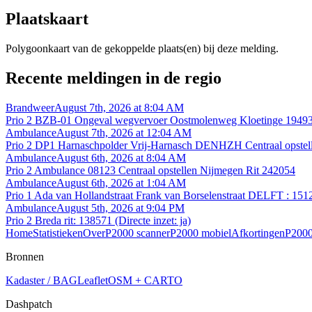
Plaatskaart
Polygoonkaart van de gekoppelde plaats(en) bij deze melding.
Recente meldingen in de regio
Brandweer
August 7th, 2026 at 8:04 AM
Prio 2 BZB-01 Ongeval wegvervoer Oostmolenweg Kloetinge 1949
Ambulance
August 7th, 2026 at 12:04 AM
Prio 2 DP1 Harnaschpolder Vrij-Harnasch DENHZH Centraal opstel
Ambulance
August 6th, 2026 at 8:04 AM
Prio 2 Ambulance 08123 Centraal opstellen Nijmegen Rit 242054
Ambulance
August 6th, 2026 at 1:04 AM
Prio 1 Ada van Hollandstraat Frank van Borselenstraat DELFT : 151
Ambulance
August 5th, 2026 at 9:04 PM
Prio 2 Breda rit: 138571 (Directe inzet: ja)
Home
Statistieken
Over
P2000 scanner
P2000 mobiel
Afkortingen
P2000
Bronnen
Kadaster / BAG
Leaflet
OSM + CARTO
Dashpatch