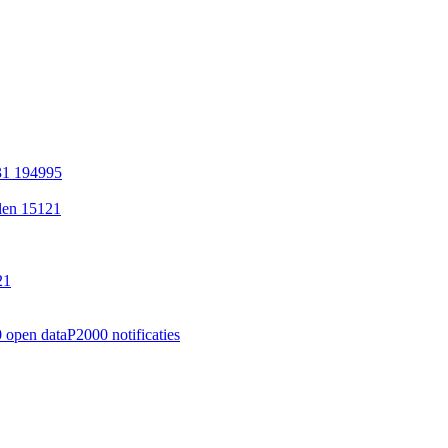
31 194995
len 15121
21
 open data
P2000 notificaties