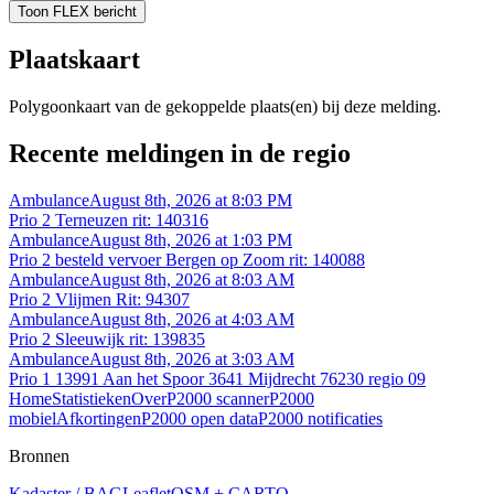
Toon FLEX bericht
Plaatskaart
Polygoonkaart van de gekoppelde plaats(en) bij deze melding.
Recente meldingen in de regio
Ambulance
August 8th, 2026 at 8:03 PM
Prio 2 Terneuzen rit: 140316
Ambulance
August 8th, 2026 at 1:03 PM
Prio 2 besteld vervoer Bergen op Zoom rit: 140088
Ambulance
August 8th, 2026 at 8:03 AM
Prio 2 Vlijmen Rit: 94307
Ambulance
August 8th, 2026 at 4:03 AM
Prio 2 Sleeuwijk rit: 139835
Ambulance
August 8th, 2026 at 3:03 AM
Prio 1 13991 Aan het Spoor 3641 Mijdrecht 76230 regio 09
Home
Statistieken
Over
P2000 scanner
P2000
mobiel
Afkortingen
P2000 open data
P2000 notificaties
Bronnen
Kadaster / BAG
Leaflet
OSM + CARTO