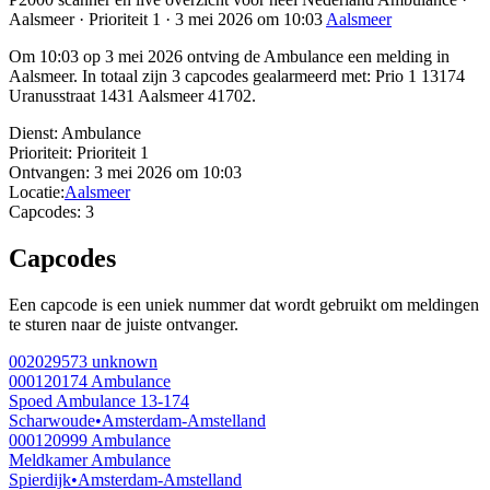
Aalsmeer · Prioriteit 1 · 3 mei 2026 om 10:03
Aalsmeer
Om 10:03 op 3 mei 2026 ontving de Ambulance een melding in
Aalsmeer. In totaal zijn 3 capcodes gealarmeerd met: Prio 1 13174
Uranusstraat 1431 Aalsmeer 41702.
Dienst:
Ambulance
Prioriteit:
Prioriteit 1
Ontvangen:
3 mei 2026 om 10:03
Locatie:
Aalsmeer
Capcodes:
3
Capcodes
Een capcode is een uniek nummer dat wordt gebruikt om meldingen
te sturen naar de juiste ontvanger.
002029573
unknown
000120174
Ambulance
Spoed Ambulance 13-174
Scharwoude
•
Amsterdam-Amstelland
000120999
Ambulance
Meldkamer Ambulance
Spierdijk
•
Amsterdam-Amstelland