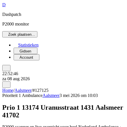
D
Dashpatch
P2000 monitor
Zoek plaatsen…
Statistieken
Gidsen
Account
22:52:46
za 08 aug 2026
Home
/
Aalsmeer
/
#127125
Prioriteit 1
Ambulance
Aalsmeer
3 mei 2026 om 10:03
Prio 1 13174 Uranusstraat 1431 Aalsmeer
41702
P2000 scanner en live overzicht voor heel Nederland Ambulance ·