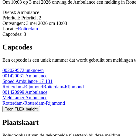
Om 10:03 op 3 mei 2026 ontving de Ambulance een melding in Rott
Dienst:
Ambulance
Prioriteit:
Prioriteit 2
Ontvangen:
3 mei 2026 om 10:03
Locatie:
Rotterdam
Capcodes:
3
Capcodes
Een capcode is een uniek nummer dat wordt gebruikt om meldingen te 
002029572
unknown
001420031
Ambulance
Spoed Ambulance 17-131
Rotterdam-Rijnmond
Rotterdam-Rijnmond
001420999
Ambulance
Meldkamer Ambulance
Rotterdam
•
Rotterdam-Rijnmond
Toon FLEX bericht
Plaatskaart
Polygoonkaart van de gekoppelde plaats(en) bij deze melding.