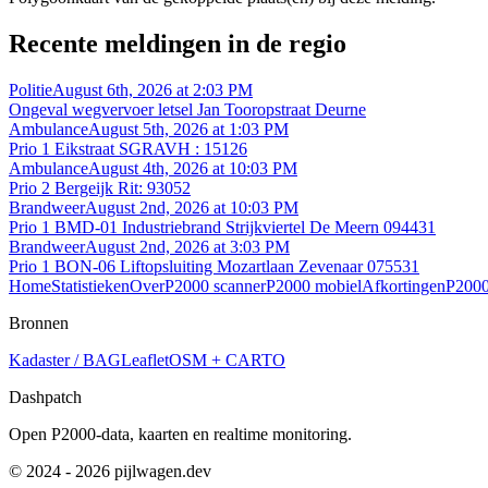
Recente meldingen in de regio
Politie
August 6th, 2026 at 2:03 PM
Ongeval wegvervoer letsel Jan Tooropstraat Deurne
Ambulance
August 5th, 2026 at 1:03 PM
Prio 1 Eikstraat SGRAVH : 15126
Ambulance
August 4th, 2026 at 10:03 PM
Prio 2 Bergeijk Rit: 93052
Brandweer
August 2nd, 2026 at 10:03 PM
Prio 1 BMD-01 Industriebrand Strijkviertel De Meern 094431
Brandweer
August 2nd, 2026 at 3:03 PM
Prio 1 BON-06 Liftopsluiting Mozartlaan Zevenaar 075531
Home
Statistieken
Over
P2000 scanner
P2000 mobiel
Afkortingen
P2000
Bronnen
Kadaster / BAG
Leaflet
OSM + CARTO
Dashpatch
Open P2000-data, kaarten en realtime monitoring.
© 2024 - 2026 pijlwagen.dev