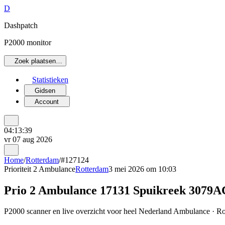
D
Dashpatch
P2000 monitor
Zoek plaatsen…
Statistieken
Gidsen
Account
04:13:39
vr 07 aug 2026
Home
/
Rotterdam
/
#127124
Prioriteit 2
Ambulance
Rotterdam
3 mei 2026 om 10:03
Prio 2 Ambulance 17131 Spuikreek 307
P2000 scanner en live overzicht voor heel Nederland Ambulance · Rot