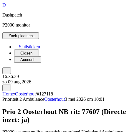
D
Dashpatch
P2000 monitor
Zoek plaatsen…
Statistieken
Gidsen
Account
16:36:29
zo 09 aug 2026
Home
/
Oosterhout
/
#127118
Prioriteit 2
Ambulance
Oosterhout
3 mei 2026 om 10:01
Prio 2 Oosterhout NB rit: 77607 (Directe
inzet: ja)
P2000 scanner en live overzicht voor heel Nederland Ambulance ·