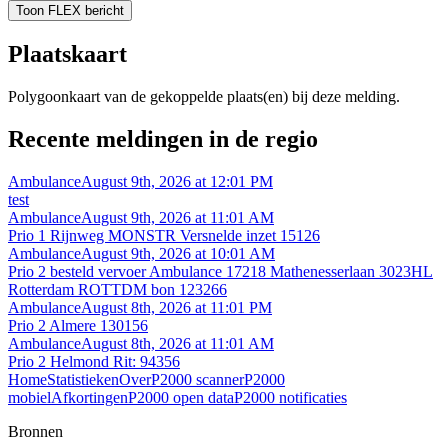
Toon FLEX bericht
Plaatskaart
Polygoonkaart van de gekoppelde plaats(en) bij deze melding.
Recente meldingen in de regio
Ambulance
August 9th, 2026 at 12:01 PM
test
Ambulance
August 9th, 2026 at 11:01 AM
Prio 1 Rijnweg MONSTR Versnelde inzet 15126
Ambulance
August 9th, 2026 at 10:01 AM
Prio 2 besteld vervoer Ambulance 17218 Mathenesserlaan 3023HL
Rotterdam ROTTDM bon 123266
Ambulance
August 8th, 2026 at 11:01 PM
Prio 2 Almere 130156
Ambulance
August 8th, 2026 at 11:01 AM
Prio 2 Helmond Rit: 94356
Home
Statistieken
Over
P2000 scanner
P2000
mobiel
Afkortingen
P2000 open data
P2000 notificaties
Bronnen