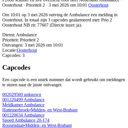
Oosterhout · Prioriteit 2 · 3 mei 2026 om 10:01
Oosterhout
Om 10:01 op 3 mei 2026 ontving de Ambulance een melding in
Oosterhout. In totaal zijn 3 capcodes gealarmeerd met: Prio 2
Oosterhout NB rit: 77607 (Directe inzet: ja).
Dienst:
Ambulance
Prioriteit:
Prioriteit 2
Ontvangen:
3 mei 2026 om 10:01
Locatie:
Oosterhout
Capcodes:
3
Capcodes
Een capcode is een uniek nummer dat wordt gebruikt om meldingen
te sturen naar de juiste ontvanger.
002029569
unknown
001220499
Ambulance
Meldkamer Ambulance
Hattemerbroek
•
Midden- en West-Brabant
001220634
Ambulance
Spoed Ambulance 20-174
Roosendaal
•
Midden- en West-Brabant