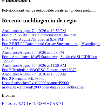
Plaatskaart
Polygoonkaart van de gekoppelde plaats(en) bij deze melding.
Recente meldingen in de regio
Ambulance
August 7th, 2026 at 10:58 PM
Prio 2 12154 Rit 118034 Planciusstraat IJmuiden
Brandweer
August 7th, 2026 at 6:58 PM
Prio 2 BRT-02 Buitenbrand Gustav Stresemannring Vlaardingen
170331
Ambulance
August 7th, 2026 at 5:58 PM
Prio 1 Ambulance 18185 Stationsweg Sliedrecht SLIEDR bon
122564
Ambulance
August 7th, 2026 at 11:58 AM
Prio 2 Treubplein VOORSC Directe inzet 16370
Ambulance
August 7th, 2026 at 10:58 AM
Prio 2 Rosmalen Rit: 93999
Home
Statistieken
Over
P2000 scanner
P2000
mobiel
Afkortingen
P2000 open data
P2000 notificaties
Bronnen
Kadaster / BAG
Leaflet
OSM + CARTO