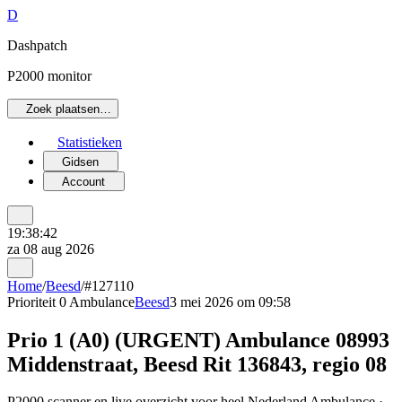
D
Dashpatch
P2000 monitor
Zoek plaatsen…
Statistieken
Gidsen
Account
19:38:42
za 08 aug 2026
Home
/
Beesd
/
#127110
Prioriteit 0
Ambulance
Beesd
3 mei 2026 om 09:58
Prio 1 (A0) (URGENT) Ambulance 08993
Middenstraat, Beesd Rit 136843, regio 08
P2000 scanner en live overzicht voor heel Nederland Ambulance ·