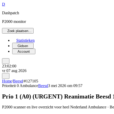
D
Dashpatch
P2000 monitor
Zoek plaatsen…
Statistieken
Gidsen
Account
23:02:00
vr 07 aug 2026
Home
/
Beesd
/
#127105
Prioriteit 0
Ambulance
Beesd
3 mei 2026 om 09:57
Prio 1 (A0) (URGENT) Reanimatie Beesd 
P2000 scanner en live overzicht voor heel Nederland Ambulance · Bee