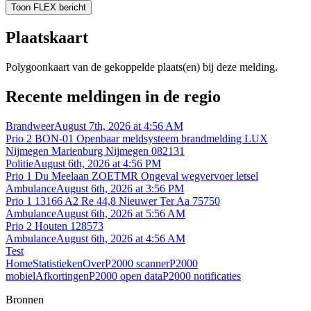
Toon FLEX bericht
Plaatskaart
Polygoonkaart van de gekoppelde plaats(en) bij deze melding.
Recente meldingen in de regio
Brandweer
August 7th, 2026 at 4:56 AM
Prio 2 BON-01 Openbaar meldsysteem brandmelding LUX
Nijmegen Marienburg Nijmegen 082131
Politie
August 6th, 2026 at 4:56 PM
Prio 1 Du Meelaan ZOETMR Ongeval wegvervoer letsel
Ambulance
August 6th, 2026 at 3:56 PM
Prio 1 13166 A2 Re 44,8 Nieuwer Ter Aa 75750
Ambulance
August 6th, 2026 at 5:56 AM
Prio 2 Houten 128573
Ambulance
August 6th, 2026 at 4:56 AM
Test
Home
Statistieken
Over
P2000 scanner
P2000
mobiel
Afkortingen
P2000 open data
P2000 notificaties
Bronnen