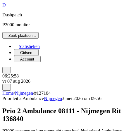
D
Dashpatch
P2000 monitor
Zoek plaatsen…
Statistieken
Gidsen
Account
06:25:58
vr 07 aug 2026
Home
/
Nijmegen
/
#127104
Prioriteit 2
Ambulance
Nijmegen
3 mei 2026 om 09:56
Prio 2 Ambulance 08111 - Nijmegen Rit
136840
P2000 scanner en live overzicht voor heel Nederland Ambulance ·