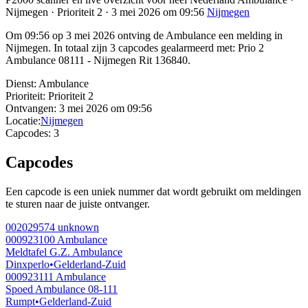
Nijmegen · Prioriteit 2 · 3 mei 2026 om 09:56
Nijmegen
Om 09:56 op 3 mei 2026 ontving de Ambulance een melding in
Nijmegen. In totaal zijn 3 capcodes gealarmeerd met: Prio 2
Ambulance 08111 - Nijmegen Rit 136840.
Dienst:
Ambulance
Prioriteit:
Prioriteit 2
Ontvangen:
3 mei 2026 om 09:56
Locatie:
Nijmegen
Capcodes:
3
Capcodes
Een capcode is een uniek nummer dat wordt gebruikt om meldingen
te sturen naar de juiste ontvanger.
002029574
unknown
000923100
Ambulance
Meldtafel G.Z. Ambulance
Dinxperlo
•
Gelderland-Zuid
000923111
Ambulance
Spoed Ambulance 08-111
Rumpt
•
Gelderland-Zuid