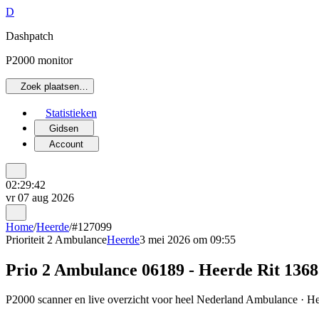
D
Dashpatch
P2000 monitor
Zoek plaatsen…
Statistieken
Gidsen
Account
02:29:42
vr 07 aug 2026
Home
/
Heerde
/
#127099
Prioriteit 2
Ambulance
Heerde
3 mei 2026 om 09:55
Prio 2 Ambulance 06189 - Heerde Rit 136
P2000 scanner en live overzicht voor heel Nederland Ambulance · Hee