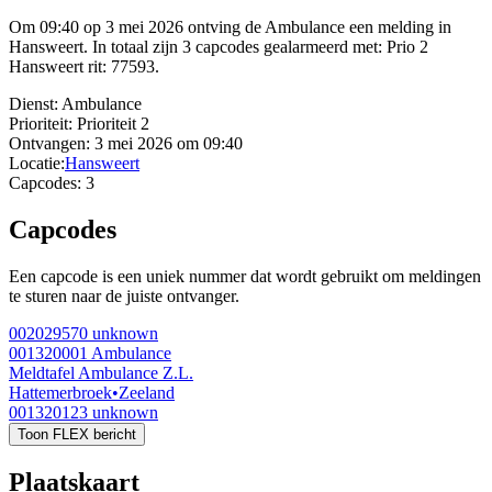
Om 09:40 op 3 mei 2026 ontving de Ambulance een melding in
Hansweert. In totaal zijn 3 capcodes gealarmeerd met: Prio 2
Hansweert rit: 77593.
Dienst:
Ambulance
Prioriteit:
Prioriteit 2
Ontvangen:
3 mei 2026 om 09:40
Locatie:
Hansweert
Capcodes:
3
Capcodes
Een capcode is een uniek nummer dat wordt gebruikt om meldingen
te sturen naar de juiste ontvanger.
002029570
unknown
001320001
Ambulance
Meldtafel Ambulance Z.L.
Hattemerbroek
•
Zeeland
001320123
unknown
Toon FLEX bericht
Plaatskaart