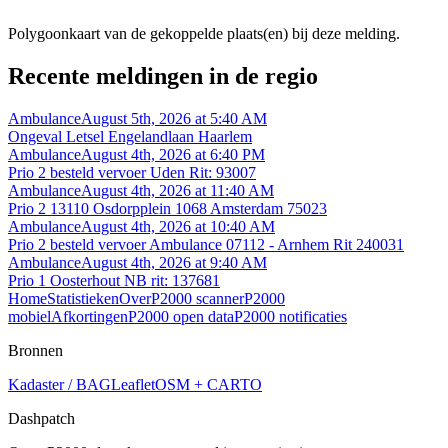
Polygoonkaart van de gekoppelde plaats(en) bij deze melding.
Recente meldingen in de regio
Ambulance
August 5th, 2026 at 5:40 AM
Ongeval Letsel Engelandlaan Haarlem
Ambulance
August 4th, 2026 at 6:40 PM
Prio 2 besteld vervoer Uden Rit: 93007
Ambulance
August 4th, 2026 at 11:40 AM
Prio 2 13110 Osdorpplein 1068 Amsterdam 75023
Ambulance
August 4th, 2026 at 10:40 AM
Prio 2 besteld vervoer Ambulance 07112 - Arnhem Rit 240031
Ambulance
August 4th, 2026 at 9:40 AM
Prio 1 Oosterhout NB rit: 137681
Home
Statistieken
Over
P2000 scanner
P2000
mobiel
Afkortingen
P2000 open data
P2000 notificaties
Bronnen
Kadaster / BAG
Leaflet
OSM + CARTO
Dashpatch