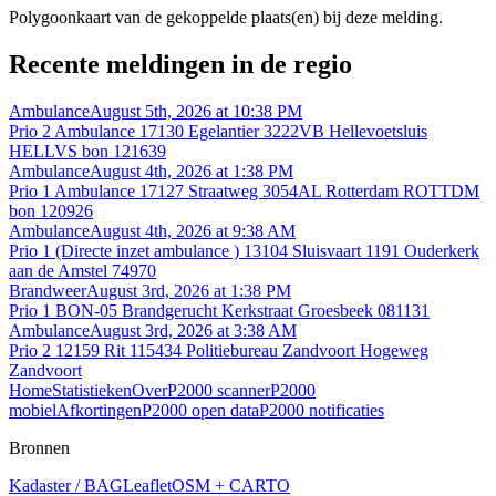
Polygoonkaart van de gekoppelde plaats(en) bij deze melding.
Recente meldingen in de regio
Ambulance
August 5th, 2026 at 10:38 PM
Prio 2 Ambulance 17130 Egelantier 3222VB Hellevoetsluis
HELLVS bon 121639
Ambulance
August 4th, 2026 at 1:38 PM
Prio 1 Ambulance 17127 Straatweg 3054AL Rotterdam ROTTDM
bon 120926
Ambulance
August 4th, 2026 at 9:38 AM
Prio 1 (Directe inzet ambulance ) 13104 Sluisvaart 1191 Ouderkerk
aan de Amstel 74970
Brandweer
August 3rd, 2026 at 1:38 PM
Prio 1 BON-05 Brandgerucht Kerkstraat Groesbeek 081131
Ambulance
August 3rd, 2026 at 3:38 AM
Prio 2 12159 Rit 115434 Politiebureau Zandvoort Hogeweg
Zandvoort
Home
Statistieken
Over
P2000 scanner
P2000
mobiel
Afkortingen
P2000 open data
P2000 notificaties
Bronnen
Kadaster / BAG
Leaflet
OSM + CARTO