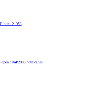
D bon 121958
 open data
P2000 notificaties