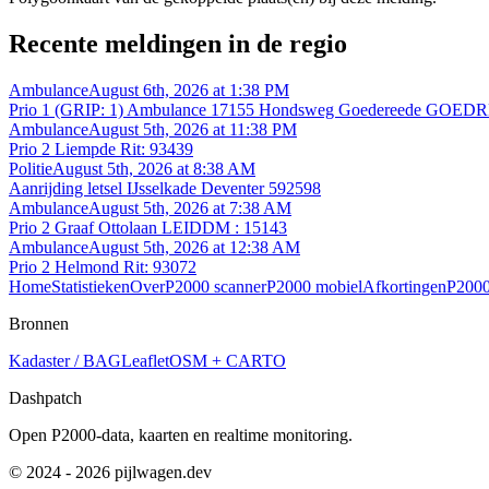
Recente meldingen in de regio
Ambulance
August 6th, 2026 at 1:38 PM
Prio 1 (GRIP: 1) Ambulance 17155 Hondsweg Goedereede GOEDR
Ambulance
August 5th, 2026 at 11:38 PM
Prio 2 Liempde Rit: 93439
Politie
August 5th, 2026 at 8:38 AM
Aanrijding letsel IJsselkade Deventer 592598
Ambulance
August 5th, 2026 at 7:38 AM
Prio 2 Graaf Ottolaan LEIDDM : 15143
Ambulance
August 5th, 2026 at 12:38 AM
Prio 2 Helmond Rit: 93072
Home
Statistieken
Over
P2000 scanner
P2000 mobiel
Afkortingen
P2000
Bronnen
Kadaster / BAG
Leaflet
OSM + CARTO
Dashpatch
Open P2000-data, kaarten en realtime monitoring.
© 2024 - 2026 pijlwagen.dev