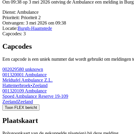
Om 09:38 op 3 mei 2026 ontving de Ambulance een melding in Burgh-H
Dienst:
Ambulance
Prioriteit:
Prioriteit 2
Ontvangen:
3 mei 2026 om 09:38
Locatie:
Burgh-Haamstede
Capcodes:
3
Capcodes
Een capcode is een uniek nummer dat wordt gebruikt om meldingen te 
002029580
unknown
001320001
Ambulance
Meldtafel Ambulance Z.L.
Hattemerbroek
•
Zeeland
001320109
Ambulance
Spoed Ambulance Reserve 19-109
Zeeland
Zeeland
Toon FLEX bericht
Plaatskaart
Polygoonkaart van de gekoppelde plaats(en) bij deze melding.