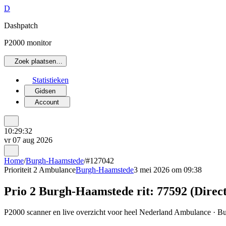
D
Dashpatch
P2000 monitor
Zoek plaatsen…
Statistieken
Gidsen
Account
10:29:32
vr 07 aug 2026
Home
/
Burgh-Haamstede
/
#127042
Prioriteit 2
Ambulance
Burgh-Haamstede
3 mei 2026 om 09:38
Prio 2 Burgh-Haamstede rit: 77592 (Directe
P2000 scanner en live overzicht voor heel Nederland Ambulance · Bu