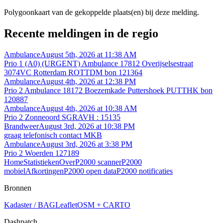
Polygoonkaart van de gekoppelde plaats(en) bij deze melding.
Recente meldingen in de regio
Ambulance
August 5th, 2026 at 11:38 AM
Prio 1 (A0) (URGENT) Ambulance 17812 Overijselsestraat
3074VC Rotterdam ROTTDM bon 121364
Ambulance
August 4th, 2026 at 12:38 PM
Prio 2 Ambulance 18172 Boezemkade Puttershoek PUTTHK bon
120887
Ambulance
August 4th, 2026 at 10:38 AM
Prio 2 Zonneoord SGRAVH : 15135
Brandweer
August 3rd, 2026 at 10:38 PM
graag telefonisch contact MKB
Ambulance
August 3rd, 2026 at 3:38 PM
Prio 2 Woerden 127189
Home
Statistieken
Over
P2000 scanner
P2000
mobiel
Afkortingen
P2000 open data
P2000 notificaties
Bronnen
Kadaster / BAG
Leaflet
OSM + CARTO
Dashpatch