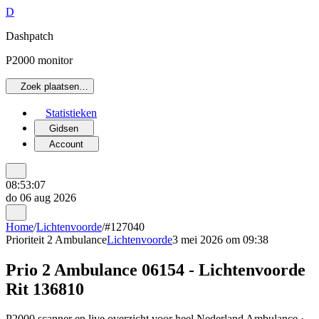
D
Dashpatch
P2000 monitor
Zoek plaatsen…
Statistieken
Gidsen
Account
08:53:07
do 06 aug 2026
Home
/
Lichtenvoorde
/
#127040
Prioriteit 2
Ambulance
Lichtenvoorde
3 mei 2026 om 09:38
Prio 2 Ambulance 06154 - Lichtenvoorde
Rit 136810
P2000 scanner en live overzicht voor heel Nederland Ambulance ·