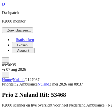
D
Dashpatch
P2000 monitor
Zoek plaatsen…
Statistieken
Gidsen
Account
09:56:35
vr 07 aug 2026
Home
/
Nuland
/
#127037
Prioriteit 2
Ambulance
Nuland
3 mei 2026 om 09:37
Prio 2 Nuland Rit: 53468
P2000 scanner en live overzicht voor heel Nederland Ambulance · Nul