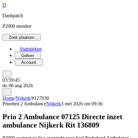
D
Dashpatch
P2000 monitor
Zoek plaatsen…
Statistieken
Gidsen
Account
03:59:45
do 06 aug 2026
Home
/
Nijkerk
/
#127030
Prioriteit 2
Ambulance
Nijkerk
3 mei 2026 om 09:36
Prio 2 Ambulance 07125 Directe inzet
ambulance Nijkerk Rit 136809
P2000 scanner en live overzicht voor heel Nederland Ambulance ·