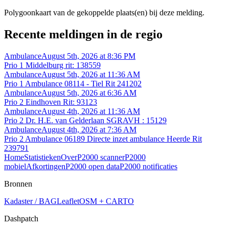
Polygoonkaart van de gekoppelde plaats(en) bij deze melding.
Recente meldingen in de regio
Ambulance
August 5th, 2026 at 8:36 PM
Prio 1 Middelburg rit: 138559
Ambulance
August 5th, 2026 at 11:36 AM
Prio 1 Ambulance 08114 - Tiel Rit 241202
Ambulance
August 5th, 2026 at 6:36 AM
Prio 2 Eindhoven Rit: 93123
Ambulance
August 4th, 2026 at 11:36 AM
Prio 2 Dr. H.E. van Gelderlaan SGRAVH : 15129
Ambulance
August 4th, 2026 at 7:36 AM
Prio 2 Ambulance 06189 Directe inzet ambulance Heerde Rit
239791
Home
Statistieken
Over
P2000 scanner
P2000
mobiel
Afkortingen
P2000 open data
P2000 notificaties
Bronnen
Kadaster / BAG
Leaflet
OSM + CARTO
Dashpatch