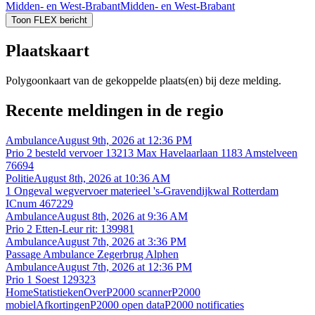
Midden- en West-Brabant
Midden- en West-Brabant
Toon FLEX bericht
Plaatskaart
Polygoonkaart van de gekoppelde plaats(en) bij deze melding.
Recente meldingen in de regio
Ambulance
August 9th, 2026 at 12:36 PM
Prio 2 besteld vervoer 13213 Max Havelaarlaan 1183 Amstelveen
76694
Politie
August 8th, 2026 at 10:36 AM
1 Ongeval wegvervoer materieel 's-Gravendijkwal Rotterdam
ICnum 467229
Ambulance
August 8th, 2026 at 9:36 AM
Prio 2 Etten-Leur rit: 139981
Ambulance
August 7th, 2026 at 3:36 PM
Passage Ambulance Zegerbrug Alphen
Ambulance
August 7th, 2026 at 12:36 PM
Prio 1 Soest 129323
Home
Statistieken
Over
P2000 scanner
P2000
mobiel
Afkortingen
P2000 open data
P2000 notificaties