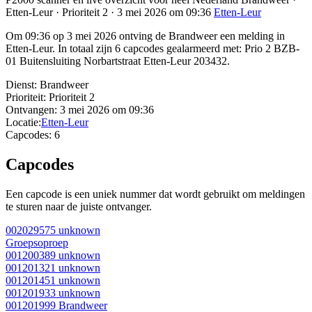
Etten-Leur · Prioriteit 2 · 3 mei 2026 om 09:36
Etten-Leur
Om 09:36 op 3 mei 2026 ontving de Brandweer een melding in
Etten-Leur. In totaal zijn 6 capcodes gealarmeerd met: Prio 2 BZB-
01 Buitensluiting Norbartstraat Etten-Leur 203432.
Dienst:
Brandweer
Prioriteit:
Prioriteit 2
Ontvangen:
3 mei 2026 om 09:36
Locatie:
Etten-Leur
Capcodes:
6
Capcodes
Een capcode is een uniek nummer dat wordt gebruikt om meldingen
te sturen naar de juiste ontvanger.
002029575
unknown
Groepsoproep
001200389
unknown
001201321
unknown
001201451
unknown
001201933
unknown
001201999
Brandweer