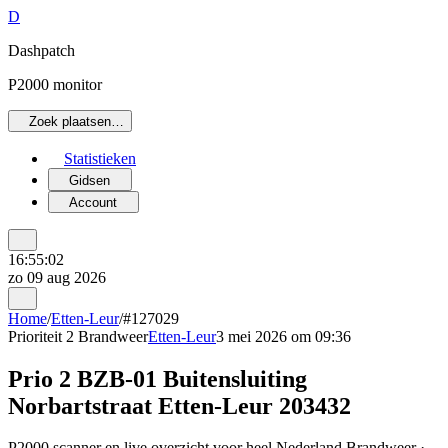
D
Dashpatch
P2000 monitor
Zoek plaatsen…
Statistieken
Gidsen
Account
16:55:02
zo 09 aug 2026
Home
/
Etten-Leur
/
#127029
Prioriteit 2
Brandweer
Etten-Leur
3 mei 2026 om 09:36
Prio 2 BZB-01 Buitensluiting
Norbartstraat Etten-Leur 203432
P2000 scanner en live overzicht voor heel Nederland Brandweer ·