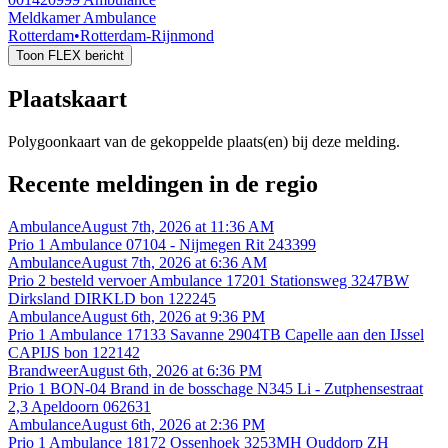
Meldkamer Ambulance
Rotterdam
•
Rotterdam-Rijnmond
Toon FLEX bericht
Plaatskaart
Polygoonkaart van de gekoppelde plaats(en) bij deze melding.
Recente meldingen in de regio
Ambulance
August 7th, 2026 at 11:36 AM
Prio 1 Ambulance 07104 - Nijmegen Rit 243399
Ambulance
August 7th, 2026 at 6:36 AM
Prio 2 besteld vervoer Ambulance 17201 Stationsweg 3247BW
Dirksland DIRKLD bon 122245
Ambulance
August 6th, 2026 at 9:36 PM
Prio 1 Ambulance 17133 Savanne 2904TB Capelle aan den IJssel
CAPIJS bon 122142
Brandweer
August 6th, 2026 at 6:36 PM
Prio 1 BON-04 Brand in de bosschage N345 Li - Zutphensestraat
2,3 Apeldoorn 062631
Ambulance
August 6th, 2026 at 2:36 PM
Prio 1 Ambulance 18172 Ossenhoek 3253MH Ouddorp ZH