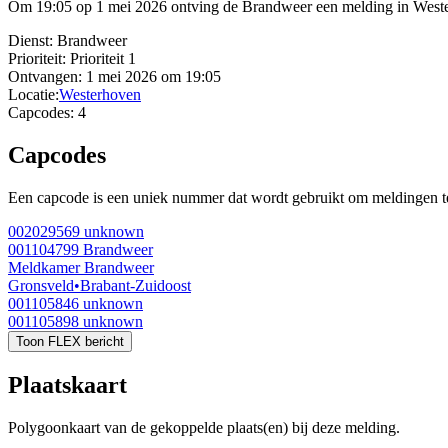
Om 19:05 op 1 mei 2026 ontving de Brandweer een melding in West
Dienst:
Brandweer
Prioriteit:
Prioriteit 1
Ontvangen:
1 mei 2026 om 19:05
Locatie:
Westerhoven
Capcodes:
4
Capcodes
Een capcode is een uniek nummer dat wordt gebruikt om meldingen te 
002029569
unknown
001104799
Brandweer
Meldkamer Brandweer
Gronsveld
•
Brabant-Zuidoost
001105846
unknown
001105898
unknown
Toon FLEX bericht
Plaatskaart
Polygoonkaart van de gekoppelde plaats(en) bij deze melding.