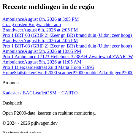
Recente meldingen in de regio
Ambulance
August 6th, 2026 at 3:05 PM
Graag posten Brugwachter aub
Brandweer
August 6th, 2026 at 2:05 PM
Prio 1 BRT-03 (GRIP 2) (Zeer gr. BR) brand duin (Uitbr.: zeer h
Brandweer
August 6th, 2026 at 2:05 PM
Prio 1 BRT-03 (GRIP 2) (Zeer gr. BR) brand duin (Uitbr.: zeer h
Ambulance
August 5th, 2026 at 10:05 PM
Prio 1 Ambulance 17123 Hellehoek 3238AH Zwartewaal ZWARTW
Ambulance
August 5th, 2026 at 11:05 AM
Prio 1 Diergaarderstraat Zuid Maria Hoop 71995
Home
Statistieken
Over
P2000 scanner
P2000 mobiel
Afkortingen
P2000
Bronnen
Kadaster / BAG
Leaflet
OSM + CARTO
Dashpatch
Open P2000-data, kaarten en realtime monitoring.
© 2024 - 2026 pijlwagen.dev