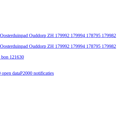
oog) Oosterduinpad Ouddorp ZH 179992 179994 178795 179982
oog) Oosterduinpad Ouddorp ZH 179992 179994 178795 179982
 bon 121630
 open data
P2000 notificaties