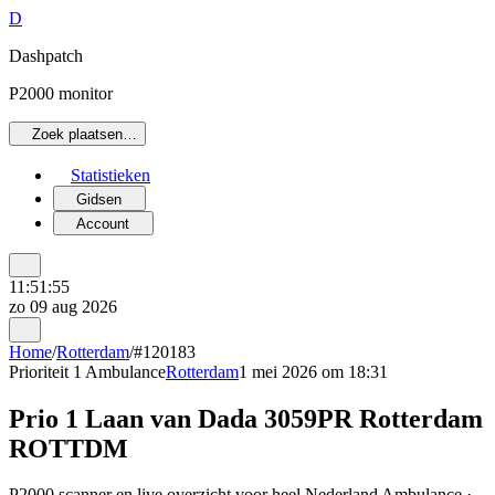
D
Dashpatch
P2000 monitor
Zoek plaatsen…
Statistieken
Gidsen
Account
11:51:55
zo 09 aug 2026
Home
/
Rotterdam
/
#120183
Prioriteit 1
Ambulance
Rotterdam
1 mei 2026 om 18:31
Prio 1 Laan van Dada 3059PR Rotterdam
ROTTDM
P2000 scanner en live overzicht voor heel Nederland Ambulance ·