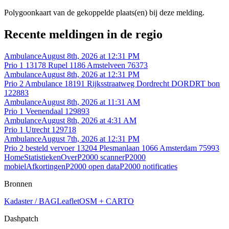
Polygoonkaart van de gekoppelde plaats(en) bij deze melding.
Recente meldingen in de regio
Ambulance
August 8th, 2026 at 12:31 PM
Prio 1 13178 Rupel 1186 Amstelveen 76373
Ambulance
August 8th, 2026 at 12:31 PM
Prio 2 Ambulance 18191 Rijksstraatweg Dordrecht DORDRT bon
122883
Ambulance
August 8th, 2026 at 11:31 AM
Prio 1 Veenendaal 129893
Ambulance
August 8th, 2026 at 4:31 AM
Prio 1 Utrecht 129718
Ambulance
August 7th, 2026 at 12:31 PM
Prio 2 besteld vervoer 13204 Plesmanlaan 1066 Amsterdam 75993
Home
Statistieken
Over
P2000 scanner
P2000
mobiel
Afkortingen
P2000 open data
P2000 notificaties
Bronnen
Kadaster / BAG
Leaflet
OSM + CARTO
Dashpatch