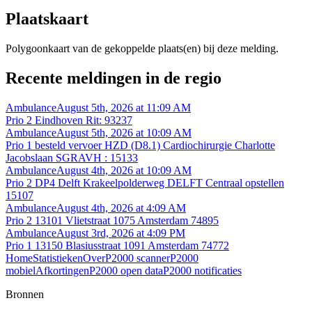
Plaatskaart
Polygoonkaart van de gekoppelde plaats(en) bij deze melding.
Recente meldingen in de regio
Ambulance
August 5th, 2026 at 11:09 AM
Prio 2 Eindhoven Rit: 93237
Ambulance
August 5th, 2026 at 10:09 AM
Prio 1 besteld vervoer HZD (D8.1) Cardiochirurgie Charlotte
Jacobslaan SGRAVH : 15133
Ambulance
August 4th, 2026 at 10:09 AM
Prio 2 DP4 Delft Krakeelpolderweg DELFT Centraal opstellen
15107
Ambulance
August 4th, 2026 at 4:09 AM
Prio 2 13101 Vlietstraat 1075 Amsterdam 74895
Ambulance
August 3rd, 2026 at 4:09 PM
Prio 1 13150 Blasiusstraat 1091 Amsterdam 74772
Home
Statistieken
Over
P2000 scanner
P2000
mobiel
Afkortingen
P2000 open data
P2000 notificaties
Bronnen