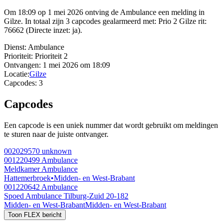
Om 18:09 op 1 mei 2026 ontving de Ambulance een melding in
Gilze. In totaal zijn 3 capcodes gealarmeerd met: Prio 2 Gilze rit:
76662 (Directe inzet: ja).
Dienst:
Ambulance
Prioriteit:
Prioriteit 2
Ontvangen:
1 mei 2026 om 18:09
Locatie:
Gilze
Capcodes:
3
Capcodes
Een capcode is een uniek nummer dat wordt gebruikt om meldingen
te sturen naar de juiste ontvanger.
002029570
unknown
001220499
Ambulance
Meldkamer Ambulance
Hattemerbroek
•
Midden- en West-Brabant
001220642
Ambulance
Spoed Ambulance Tilburg-Zuid 20-182
Midden- en West-Brabant
Midden- en West-Brabant
Toon FLEX bericht