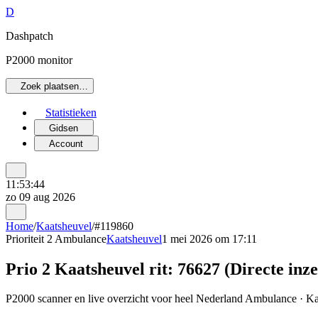
D
Dashpatch
P2000 monitor
Zoek plaatsen…
Statistieken
Gidsen
Account
11:53:44
zo 09 aug 2026
Home
/
Kaatsheuvel
/
#119860
Prioriteit 2
Ambulance
Kaatsheuvel
1 mei 2026 om 17:11
Prio 2 Kaatsheuvel rit: 76627 (Directe inzet
P2000 scanner en live overzicht voor heel Nederland Ambulance · Kaa