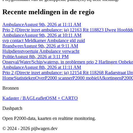
Recente meldingen in de regio
Ambulance
August 9th, 2026 at 11:11 AM
Prio 2 (Directe inzet ambulance: ja) 12163 Rit 118823 IJweg Hoofdd
Ambulance
August 9th, 2026 at 10:11 AM
svp contact Meldkamer Ambulance gld zuid
Brandweer
August 9th, 2026 at 9:11 AM
Hulpdienstvoertuig Ambulance verwacht
Politie
August 8th, 2026 at 3:11 PM
Ongeval/Water/Schip/watersp. in problemen prio 2 Harlingen Onbek
Ambulance
August 8th, 2026 at 11:11 AM
Prio 2 (Directe inzet ambulance: ja) 12154 Rit 118268 Radarstraat IJ
Home
Statistieken
Over
P2000 scanner
P2000 mobiel
Afkortingen
P2000
Bronnen
Kadaster / BAG
Leaflet
OSM + CARTO
Dashpatch
Open P2000-data, kaarten en realtime monitoring.
© 2024 - 2026 pijlwagen.dev