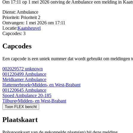
Om 17:11 op 1 mei 2026 ontving de Ambulance een melding in Kaatsheuv
Dienst:
Ambulance
Prioriteit:
Prioriteit 2
Ontvangen:
1 mei 2026 om 17:11
Locatie:
Kaatsheuvel
Capcodes:
3
Capcodes
Een capcode is een uniek nummer dat wordt gebruikt om meldingen te 
002029572
unknown
001220499
Ambulance
Meldkamer Ambulance
Hattemerbroek
•
Midden- en West-Brabant
001220645
Ambulance
Spoed Ambulance 20-185
Tilburg
•
Midden- en West-Brabant
Toon FLEX bericht
Plaatskaart
Polygoonkaart van de gekoppelde plaats(en) bij deze melding.