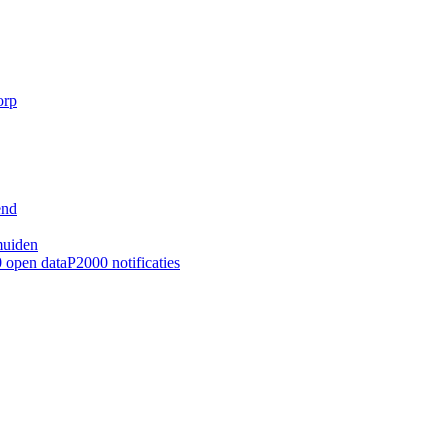
orp
end
muiden
 open data
P2000 notificaties