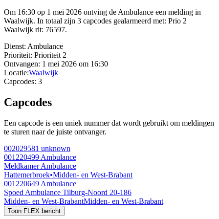
Om 16:30 op 1 mei 2026 ontving de Ambulance een melding in
Waalwijk. In totaal zijn 3 capcodes gealarmeerd met: Prio 2
Waalwijk rit: 76597.
Dienst:
Ambulance
Prioriteit:
Prioriteit 2
Ontvangen:
1 mei 2026 om 16:30
Locatie:
Waalwijk
Capcodes:
3
Capcodes
Een capcode is een uniek nummer dat wordt gebruikt om meldingen
te sturen naar de juiste ontvanger.
002029581
unknown
001220499
Ambulance
Meldkamer Ambulance
Hattemerbroek
•
Midden- en West-Brabant
001220649
Ambulance
Spoed Ambulance Tilburg-Noord 20-186
Midden- en West-Brabant
Midden- en West-Brabant
Toon FLEX bericht