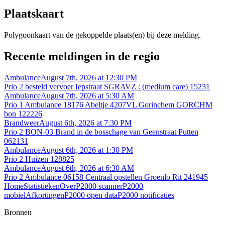
Plaatskaart
Polygoonkaart van de gekoppelde plaats(en) bij deze melding.
Recente meldingen in de regio
Ambulance
August 7th, 2026 at 12:30 PM
Prio 2 besteld vervoer Iepstraat SGRAVZ : (medium care) 15231
Ambulance
August 7th, 2026 at 5:30 AM
Prio 1 Ambulance 18176 Abeltje 4207VL Gorinchem GORCHM
bon 122226
Brandweer
August 6th, 2026 at 7:30 PM
Prio 2 BON-03 Brand in de bosschage van Geenstraat Putten
062131
Ambulance
August 6th, 2026 at 1:30 PM
Prio 2 Huizen 128825
Ambulance
August 6th, 2026 at 6:30 AM
Prio 2 Ambulance 06158 Centraal opstellen Groenlo Rit 241945
Home
Statistieken
Over
P2000 scanner
P2000
mobiel
Afkortingen
P2000 open data
P2000 notificaties
Bronnen