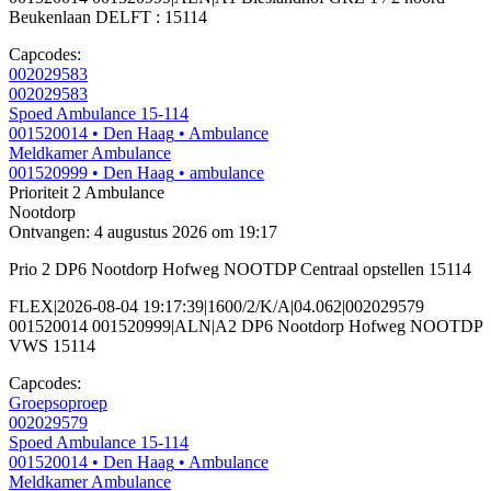
Beukenlaan DELFT : 15114
Capcodes:
002029583
002029583
Spoed Ambulance 15-114
001520014
• Den Haag
• Ambulance
Meldkamer Ambulance
001520999
• Den Haag
• ambulance
Prioriteit 2
Ambulance
Nootdorp
Ontvangen: 4 augustus 2026 om 19:17
Prio 2 DP6 Nootdorp Hofweg NOOTDP Centraal opstellen 15114
FLEX|2026-08-04 19:17:39|1600/2/K/A|04.062|002029579
001520014 001520999|ALN|A2 DP6 Nootdorp Hofweg NOOTDP
VWS 15114
Capcodes:
Groepsoproep
002029579
Spoed Ambulance 15-114
001520014
• Den Haag
• Ambulance
Meldkamer Ambulance