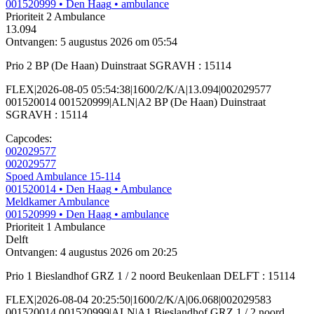
001520999
• Den Haag
• ambulance
Prioriteit 2
Ambulance
13.094
Ontvangen: 5 augustus 2026 om 05:54
Prio 2 BP (De Haan) Duinstraat SGRAVH : 15114
FLEX|2026-08-05 05:54:38|1600/2/K/A|13.094|002029577
001520014 001520999|ALN|A2 BP (De Haan) Duinstraat
SGRAVH : 15114
Capcodes:
002029577
002029577
Spoed Ambulance 15-114
001520014
• Den Haag
• Ambulance
Meldkamer Ambulance
001520999
• Den Haag
• ambulance
Prioriteit 1
Ambulance
Delft
Ontvangen: 4 augustus 2026 om 20:25
Prio 1 Bieslandhof GRZ 1 / 2 noord Beukenlaan DELFT : 15114
FLEX|2026-08-04 20:25:50|1600/2/K/A|06.068|002029583
001520014 001520999|ALN|A1 Bieslandhof GRZ 1 / 2 noord