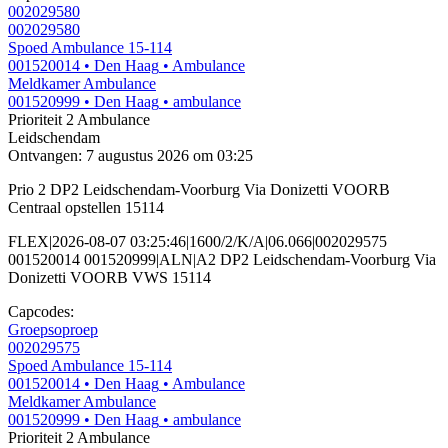
002029580
002029580
Spoed Ambulance 15-114
001520014
• Den Haag
• Ambulance
Meldkamer Ambulance
001520999
• Den Haag
• ambulance
Prioriteit 2
Ambulance
Leidschendam
Ontvangen: 7 augustus 2026 om 03:25
Prio 2 DP2 Leidschendam-Voorburg Via Donizetti VOORB
Centraal opstellen 15114
FLEX|2026-08-07 03:25:46|1600/2/K/A|06.066|002029575
001520014 001520999|ALN|A2 DP2 Leidschendam-Voorburg Via
Donizetti VOORB VWS 15114
Capcodes:
Groepsoproep
002029575
Spoed Ambulance 15-114
001520014
• Den Haag
• Ambulance
Meldkamer Ambulance
001520999
• Den Haag
• ambulance
Prioriteit 2
Ambulance