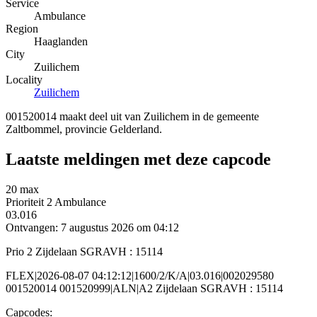
Service
Ambulance
Region
Haaglanden
City
Zuilichem
Locality
Zuilichem
001520014 maakt deel uit van Zuilichem in de gemeente
Zaltbommel, provincie Gelderland.
Laatste meldingen met deze capcode
20 max
Prioriteit 2
Ambulance
03.016
Ontvangen: 7 augustus 2026 om 04:12
Prio 2 Zijdelaan SGRAVH : 15114
FLEX|2026-08-07 04:12:12|1600/2/K/A|03.016|002029580
001520014 001520999|ALN|A2 Zijdelaan SGRAVH : 15114
Capcodes: