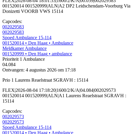
FLEX|2026-08-04 18:01:33|1600/2/K/A|00.059|002029583
001520014 001520999|ALN|A2 DP2 Leidschendam-Voorburg Via
Donizetti VOORB VWS 15114
Capcodes:
002029583
002029583
Spoed Ambulance 15-114
001520014
• Den Haag
• Ambulance
Meldkamer Ambulance
001520999
• Den Haag
• ambulance
Prioriteit 1
Ambulance
04.084
Ontvangen: 4 augustus 2026 om 17:18
Prio 1 Laurens Reaelstraat SGRAVH : 15114
FLEX|2026-08-04 17:18:20|1600/2/K/A|04.084|002029573
001520014 001520999|ALN|A1 Laurens Reaelstraat SGRAVH :
15114
Capcodes:
002029573
002029573
Spoed Ambulance 15-114
001520014
• Den Haag
• Ambulance