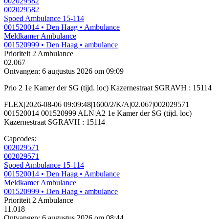
002029582
002029582
Spoed Ambulance 15-114
001520014
• Den Haag
• Ambulance
Meldkamer Ambulance
001520999
• Den Haag
• ambulance
Prioriteit 2
Ambulance
02.067
Ontvangen: 6 augustus 2026 om 09:09
Prio 2 1e Kamer der SG (tijd. loc) Kazernestraat SGRAVH : 15114
FLEX|2026-08-06 09:09:48|1600/2/K/A|02.067|002029571
001520014 001520999|ALN|A2 1e Kamer der SG (tijd. loc)
Kazernestraat SGRAVH : 15114
Capcodes:
002029571
002029571
Spoed Ambulance 15-114
001520014
• Den Haag
• Ambulance
Meldkamer Ambulance
001520999
• Den Haag
• ambulance
Prioriteit 2
Ambulance
11.018
Ontvangen: 6 augustus 2026 om 08:44