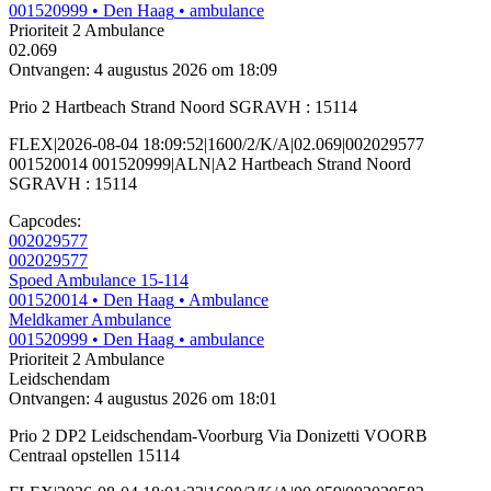
001520999
• Den Haag
• ambulance
Prioriteit 2
Ambulance
02.069
Ontvangen: 4 augustus 2026 om 18:09
Prio 2 Hartbeach Strand Noord SGRAVH : 15114
FLEX|2026-08-04 18:09:52|1600/2/K/A|02.069|002029577
001520014 001520999|ALN|A2 Hartbeach Strand Noord
SGRAVH : 15114
Capcodes:
002029577
002029577
Spoed Ambulance 15-114
001520014
• Den Haag
• Ambulance
Meldkamer Ambulance
001520999
• Den Haag
• ambulance
Prioriteit 2
Ambulance
Leidschendam
Ontvangen: 4 augustus 2026 om 18:01
Prio 2 DP2 Leidschendam-Voorburg Via Donizetti VOORB
Centraal opstellen 15114