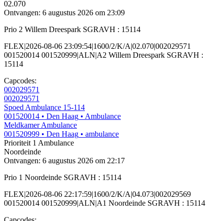
02.070
Ontvangen: 6 augustus 2026 om 23:09
Prio 2 Willem Dreespark SGRAVH : 15114
FLEX|2026-08-06 23:09:54|1600/2/K/A|02.070|002029571
001520014 001520999|ALN|A2 Willem Dreespark SGRAVH :
15114
Capcodes:
002029571
002029571
Spoed Ambulance 15-114
001520014
• Den Haag
• Ambulance
Meldkamer Ambulance
001520999
• Den Haag
• ambulance
Prioriteit 1
Ambulance
Noordeinde
Ontvangen: 6 augustus 2026 om 22:17
Prio 1 Noordeinde SGRAVH : 15114
FLEX|2026-08-06 22:17:59|1600/2/K/A|04.073|002029569
001520014 001520999|ALN|A1 Noordeinde SGRAVH : 15114
Capcodes: