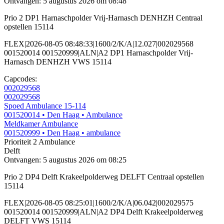
Ontvangen: 5 augustus 2026 om 08:48
Prio 2 DP1 Harnaschpolder Vrij-Harnasch DENHZH Centraal
opstellen 15114
FLEX|2026-08-05 08:48:33|1600/2/K/A|12.027|002029568
001520014 001520999|ALN|A2 DP1 Harnaschpolder Vrij-
Harnasch DENHZH VWS 15114
Capcodes:
002029568
002029568
Spoed Ambulance 15-114
001520014
• Den Haag
• Ambulance
Meldkamer Ambulance
001520999
• Den Haag
• ambulance
Prioriteit 2
Ambulance
Delft
Ontvangen: 5 augustus 2026 om 08:25
Prio 2 DP4 Delft Krakeelpolderweg DELFT Centraal opstellen
15114
FLEX|2026-08-05 08:25:01|1600/2/K/A|06.042|002029575
001520014 001520999|ALN|A2 DP4 Delft Krakeelpolderweg
DELFT VWS 15114