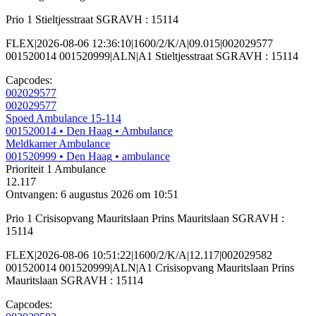
Prio 1 Stieltjesstraat SGRAVH : 15114
FLEX|2026-08-06 12:36:10|1600/2/K/A|09.015|002029577
001520014 001520999|ALN|A1 Stieltjesstraat SGRAVH : 15114
Capcodes:
002029577
002029577
Spoed Ambulance 15-114
001520014
• Den Haag
• Ambulance
Meldkamer Ambulance
001520999
• Den Haag
• ambulance
Prioriteit 1
Ambulance
12.117
Ontvangen: 6 augustus 2026 om 10:51
Prio 1 Crisisopvang Mauritslaan Prins Mauritslaan SGRAVH :
15114
FLEX|2026-08-06 10:51:22|1600/2/K/A|12.117|002029582
001520014 001520999|ALN|A1 Crisisopvang Mauritslaan Prins
Mauritslaan SGRAVH : 15114
Capcodes: