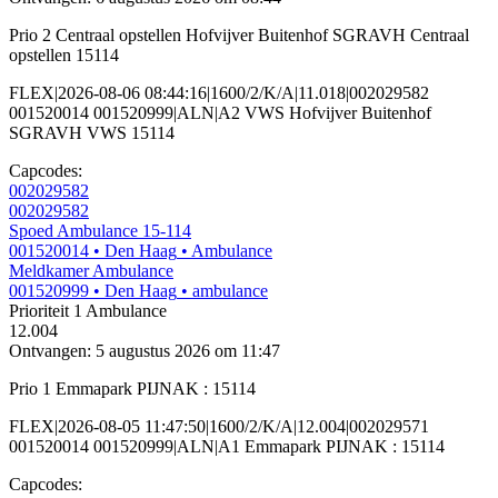
Prio 2 Centraal opstellen Hofvijver Buitenhof SGRAVH Centraal
opstellen 15114
FLEX|2026-08-06 08:44:16|1600/2/K/A|11.018|002029582
001520014 001520999|ALN|A2 VWS Hofvijver Buitenhof
SGRAVH VWS 15114
Capcodes:
002029582
002029582
Spoed Ambulance 15-114
001520014
• Den Haag
• Ambulance
Meldkamer Ambulance
001520999
• Den Haag
• ambulance
Prioriteit 1
Ambulance
12.004
Ontvangen: 5 augustus 2026 om 11:47
Prio 1 Emmapark PIJNAK : 15114
FLEX|2026-08-05 11:47:50|1600/2/K/A|12.004|002029571
001520014 001520999|ALN|A1 Emmapark PIJNAK : 15114
Capcodes: