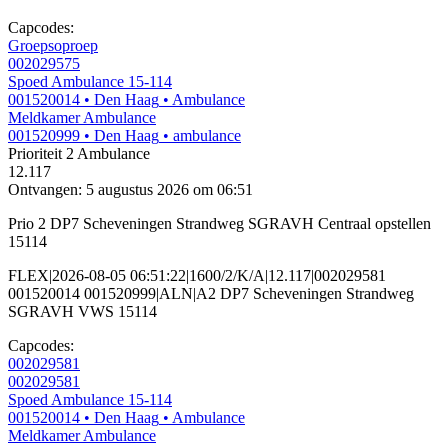
Capcodes:
Groepsoproep
002029575
Spoed Ambulance 15-114
001520014
• Den Haag
• Ambulance
Meldkamer Ambulance
001520999
• Den Haag
• ambulance
Prioriteit 2
Ambulance
12.117
Ontvangen: 5 augustus 2026 om 06:51
Prio 2 DP7 Scheveningen Strandweg SGRAVH Centraal opstellen
15114
FLEX|2026-08-05 06:51:22|1600/2/K/A|12.117|002029581
001520014 001520999|ALN|A2 DP7 Scheveningen Strandweg
SGRAVH VWS 15114
Capcodes:
002029581
002029581
Spoed Ambulance 15-114
001520014
• Den Haag
• Ambulance
Meldkamer Ambulance