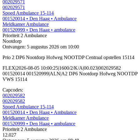
002029571
002029571
Spoed Ambulance 15-114
001520014
• Den Haag
• Ambulance
Meldkamer Ambulance
001520999
• Den Haag
• ambulance
Prioriteit 2
Ambulance
Nootdorp
Ontvangen: 5 augustus 2026 om 10:00
Prio 2 DP6 Nootdorp Hofweg NOOTDP Centraal opstellen 15114
FLEX|2026-08-05 10:00:25|1600/2/K/A|00.023|002029582
001520014 001520999|ALN|A2 DP6 Nootdorp Hofweg NOOTDP
VWS 15114
Capcodes:
002029582
002029582
Spoed Ambulance 15-114
001520014
• Den Haag
• Ambulance
Meldkamer Ambulance
001520999
• Den Haag
• ambulance
Prioriteit 2
Ambulance
12.027