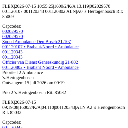
FLEX|2026-07-15 10:55:25|1600/2/K/A|13.119|002029570
001120107 001120343 001120802|ALN|A0 's-Hertogenbosch Rit:
85069
Capcodes:
002029570
002029570
Spoed Ambulance Den Bosch 21-107
001120107
• Brabant-Noord
• Ambulance
001120343
001120343
Officier van Dienst Geneeskundig 21-802
001120802
• Brabant-Noord
• Ambulance
Prioriteit 2
Ambulance
's-Hertogenbosch
Ontvangen: 15 juli 2026 om 09:19
Prio 2 's-Hertogenbosch Rit: 85032
FLEX|2026-07-15
09:19:08|1600/2/K/A|04.110|001120343|ALN|A2 's-Hertogenbosch
Rit: 85032
Capcodes:
001120343