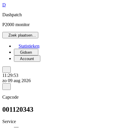
D
Dashpatch
P2000 monitor
Zoek plaatsen…
Statistieken
Gidsen
Account
11:29:53
zo 09 aug 2026
Capcode
001120343
Service
—