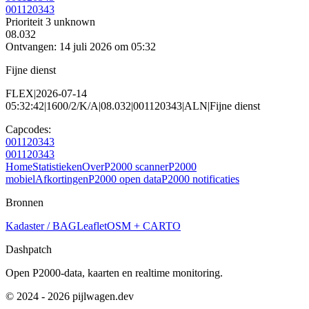
001120343
Prioriteit 3
unknown
08.032
Ontvangen: 14 juli 2026 om 05:32
Fijne dienst
FLEX|2026-07-14
05:32:42|1600/2/K/A|08.032|001120343|ALN|Fijne dienst
Capcodes:
001120343
001120343
Home
Statistieken
Over
P2000 scanner
P2000
mobiel
Afkortingen
P2000 open data
P2000 notificaties
Bronnen
Kadaster / BAG
Leaflet
OSM + CARTO
Dashpatch
Open P2000-data, kaarten en realtime monitoring.
© 2024 - 2026 pijlwagen.dev