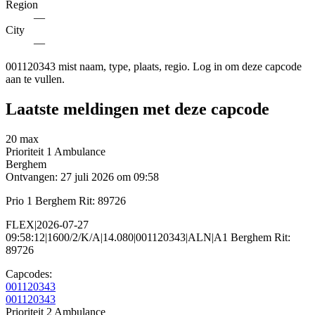
Region
—
City
—
001120343 mist naam, type, plaats, regio. Log in om deze capcode
aan te vullen.
Laatste meldingen met deze capcode
20 max
Prioriteit 1
Ambulance
Berghem
Ontvangen: 27 juli 2026 om 09:58
Prio 1 Berghem Rit: 89726
FLEX|2026-07-27
09:58:12|1600/2/K/A|14.080|001120343|ALN|A1 Berghem Rit:
89726
Capcodes:
001120343
001120343
Prioriteit 2
Ambulance