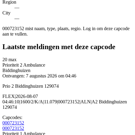
Region
—
City
—
000723152 mist naam, type, plaats, regio. Log in om deze capcode
aan te vullen.
Laatste meldingen met deze capcode
20 max
Prioriteit 2
Ambulance
Biddinghuizen
Ontvangen: 7 augustus 2026 om 04:46
Prio 2 Biddinghuizen 129074
FLEX|2026-08-07
04:46:10|1600/2/K/A|11.079|000723152|ALN|A2 Biddinghuizen
129074
Capcodes:
000723152
000723152
Prioriteit 1
Ambulance