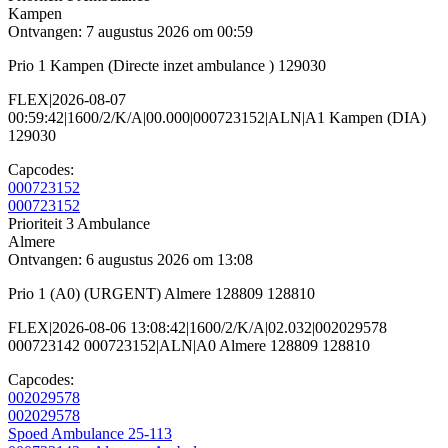
Kampen
Ontvangen: 7 augustus 2026 om 00:59
Prio 1 Kampen (Directe inzet ambulance ) 129030
FLEX|2026-08-07
00:59:42|1600/2/K/A|00.000|000723152|ALN|A1 Kampen (DIA)
129030
Capcodes:
000723152
000723152
Prioriteit 3
Ambulance
Almere
Ontvangen: 6 augustus 2026 om 13:08
Prio 1 (A0) (URGENT) Almere 128809 128810
FLEX|2026-08-06 13:08:42|1600/2/K/A|02.032|002029578
000723142 000723152|ALN|A0 Almere 128809 128810
Capcodes:
002029578
002029578
Spoed Ambulance 25-113