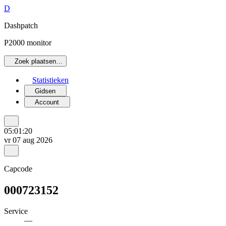
D
Dashpatch
P2000 monitor
Zoek plaatsen…
Statistieken
Gidsen
Account
05:01:20
vr 07 aug 2026
Capcode
000723152
Service
—